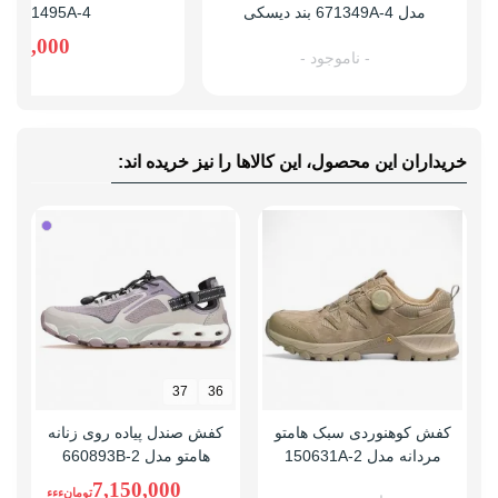
مدل 671349A-4 بند دیسکی
671495A-4
نوع صندل
جلو بسته
,690,000
وزن (یک لنگه)
سایز 42: 270 گرم، سایز 44: 300 گرم
- ناموجود -
راهنمای قالب
پنجه این مدل معمولی است همان سایز
محصول
شهری خودتان را سفارش دهید
خریداران این محصول، این کالاها را نیز خریده اند:
37
36
کفش کوهنوردی سبک هامتو
کفش صندل پیاده روی زنانه
مردانه مدل 150631A-2
هامتو مدل 660893B-2
7,150,000
تومانءءء