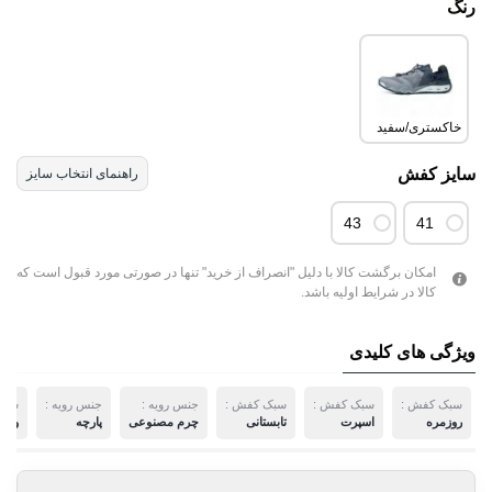
رنگ
خاکستری/سفید
سایز کفش
راهنمای انتخاب سایز
43
41
امکان برگشت کالا با دلیل "انصراف از خرید" تنها در صورتی مورد قبول است که
کالا در شرایط اولیه باشد.
ویژگی های کلیدی
سبک کفش :
سبک کفش :
سبک کفش :
جنس رویه :
جنس رویه :
سبک
روزمره
اسپرت
تابستانی
چرم مصنوعی
پارچه
ورز