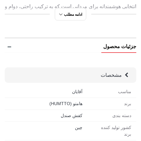
انتخابی هوشمندانه برای مردانی است که به ترکیب راحتی، دوام و
ادامه مطلب
سبک تابستانی اهمیت می دهند.
هامتو با طراحی مجموعه ای گسترده از صندل های مردانه،
توانسته است ترکیبی از راحتی، دوام و استایل را برای سلیقه های
جزئیات محصول
گوناگون فراهم کند. اگر به دنبال گزینه های بیشتری هستید،
صندل های مدل
660410A
و
630261A
را نیز ببینید؛ شاید یکی از
مشخصات
آن ها دقیقاً همان مدلی باشد که با سبک و سلیقه ی شما هماهنگ
تر است و احساس خاصی از راحتی و جذابیت را ایجاد می کند.
مناسب
آقایان
برند
هامتو (HUMTTO)
کفش صندل مردانه هامتو مدل 630551A-13 | چرا
دسته بندی
کفش صندل
برای فعالیت روزمره و آب نوردی مناسب است؟
کشور تولید کننده
چین
رویه ی ترکیبی از TPU
، پارچه و چرم مصنوعی، ایجاد تعادل
برند
میان دوام و سبکی