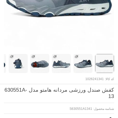
کد کالا:
1026241341
کفش صندل ورزشی مردانه هامتو مدل 630551A-
13
شناسه محصول:
S630551A1341