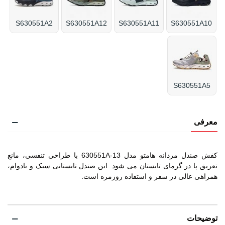
S630551A2
S630551A12
S630551A11
S630551A10
S630551A5
معرفی
کفش صندل مردانه هامتو مدل 630551A-13 با طراحی تنفسی، مانع
تعریق پا در گرمای تابستان می شود. این صندل تابستانی سبک و بادوام،
همراهی عالی در سفر و استفاده روزمره است.
توضیحات