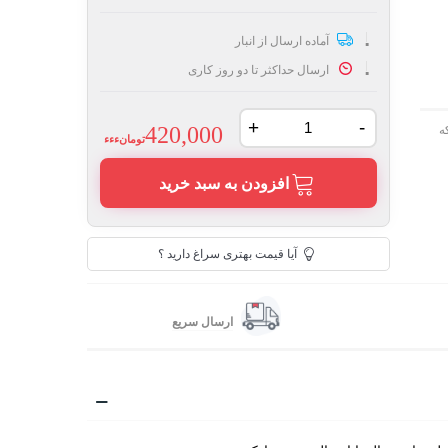
آماده ارسال از انبار
ارسال حداکثر تا دو روز کاری
+
-
420,000
ه
تومانءءء
افزودن به سبد خرید
آیا قیمت بهتری سراغ دارید ؟
ارسال سریع