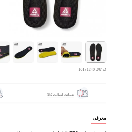
کد کالا:
10171240
ضمانت اصالت کالا
معرفی