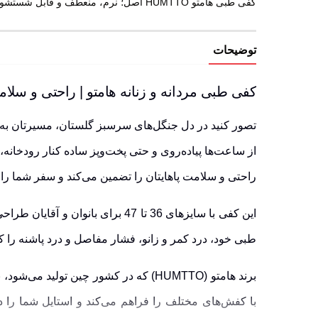
کفی طبی هامتو HUMTTO اصل؛ نرم، منعطف و قابل شستشو. مناسب بانوان و آقایان برای تسکین درد پا و کمر. مناسب برای تسکین درد. اصل و اورجینال با ارسال سریع رادکوه.
توضیحات
کفی طبی مردانه و زنانه هامتو | راحتی و سل
تصور کنید در دل جنگل‌های سرسبز گلستان، مسیرتان به 
از ساعت‌ها پیاده‌روی و حتی پخت‌وپز ساده کنار رودخانه
راحتی و سلامت پاهایتان را تضمین می‌کند و سفر شما را 
این کفی با سایزهای 36 تا 47 بر
طبی خود، درد کمر و زانو، فشار مفاصل و درد پاشنه را
برند هامتو (HUMTTO) که در کشور چین تولید می‌شود، با رعایت استانداردهای جهانی محصولی قابل اعتماد ارائه داده است.
با کفش‌های مختلف را فراهم می‌کند و استایل شما را 