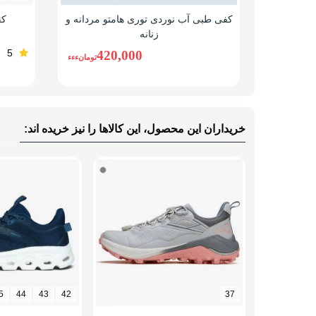
کفی طبی آب نوردی توری هامتو مردانه و
کف
زنانه
5
420,000
تومانءءء
خریداران این محصول، این کالاها را نیز خریده اند:
5
44
43
42
37