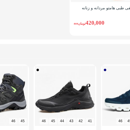
ی طبی هامتو مردانه و زنانه
420,000
تومانءءء
46
45
46
45
44
43
42
41
46
4