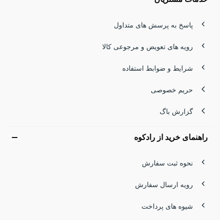
است که بتواند در برابر بادهای شدید، برف سنگین و دمای زیر
صفر مقاومت کند. یک
کاپشن زنانه ضدباد، ضدآب و گرم
نه‌تنها یک
پاسخ به پرسش های متداول
انتخاب هوشمندانه، بلکه یک ضرورت برای حفظ انرژی و سلامت
رویه های تعویض و مرجوعی کالا
بدن است.
شرایط و ضوابط استفاده
کاپشن‌های رادکوه با استفاده از الیاف مقاوم، لایه‌های داخلی نرم
حریم خصوصی
و طراحی مناسب برای فعالیت‌های طولانی، بهترین همراه برای
گزارش باگ
صعودهای زمستانی هستند. این کاپشن‌ها با حفظ دمای بدن، مانع
از افت انرژی می‌شوند و اجازه می‌دهند تمرکز کامل روی مسیر
راهنمای خرید از رادکوه
داشته باشید. اگر قصد صعود به سبلان یا هر قله سرد دیگری را
نحوه ثبت سفارش
دارید، انتخاب کاپشن مناسب اولین قدم برای یک تجربه ایمن و
رویه ارسال سفارش
لذت‌بخش است.
شیوه های پرداخت
کاپشن پر لایت زنانه | سبک، گرم و مناسب صعودهای سریع