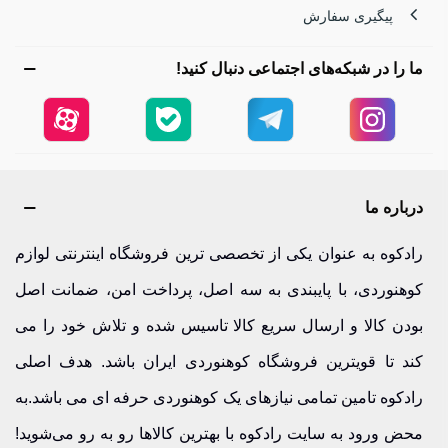
پیگیری سفارش
کاپشن پر لایت زنانه یکی از محبوب‌ترین انتخاب‌ها برای
کوهنوردان است که به دنبال
گرمای زیاد با وزن کم
هستند.
ما را در شبکه‌های اجتماعی دنبال کنید!
عایق پر باکیفیت و سبک
تنفس‌پذیری بالا برای جلوگیری از تعریق
مناسب برای صعودهای سریع و فعالیت‌های پرتحرک
درباره ما
قابل فشرده‌سازی و حمل آسان
رادکوه به عنوان یکی از تخصصی ترین فروشگاه اینترنتی لوازم
اگر به دنبال کاپشنی هستید که در عین سبکی، گرمای
کوهنوردی، با پایبندی به سه اصل، پرداخت امن، ضمانت اصل
فوق‌العاده‌ای ارائه دهد، مدل‌های پر لایت بهترین گزینه‌اند.
بودن کالا و ارسال سریع کالا تاسیس شده و تلاش خود را می
کاپشن پر سنگین قایا – انتخابی قدرتمند برای سرمای شدید
کند تا قویترین فروشگاه کوهنوردی ایران باشد. هدف اصلی
کاپشن پر سنگین قایا برای شرایط سخت و دماهای بسیار پایین
رادکوه تامین تمامی نیازهای یک کوهنوردی حرفه ای می باشد.به
طراحی شده است.
محض ورود به سایت رادکوه با بهترین کالاها رو به رو می‌شوید!