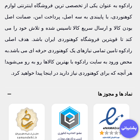
۳. آیا چراغ دوچرخه ضدآب ضروری است؟
برای مسیرهای
رادکوه به عنوان یکی از تخصصی ترین فروشگاه اینترنتی لوازم
طبیعت و هوای متغیر، بله کاملاً ضروری است.
کوهنوردی، با پایبندی به سه اصل، پرداخت امن، ضمانت اصل
بودن کالا و ارسال سریع کالا تاسیس شده و تلاش خود را می
۴. چراغ عقب هم لازم است؟
بله، برای دیده‌شدن در مسیرهای
کند تا قویترین فروشگاه کوهنوردی ایران باشد. هدف اصلی
تاریک و ایمنی بیشتر.
رادکوه تامین تمامی نیازهای یک کوهنوردی حرفه ای می باشد.به
۵. بهترین چراغ دوچرخه را از کجا بخریم؟
از فروشگاه تخصصی
محض ورود به سایت رادکوه با بهترین کالاها رو به رو می‌شوید!
رادکوه با ضمانت اصالت کالا.
هر آنچه که برای کوهنوردی نیاز دارید در اینجا پیدا خواهید کرد.
خرید چراغ دوچرخه از رادکوه | نور مطمئن با ضمانت
نماد ها و مجوز ها
واقعی
در رادکوه، برای هر چراغ دوچرخه اطلاعات دقیق شامل نام،
تصاویر و ویژگی‌های فنی درج شده است. ما تضمین می‌کنیم
محصولی که به دستت می‌رسد دقیقاً همان کالایی باشد که در