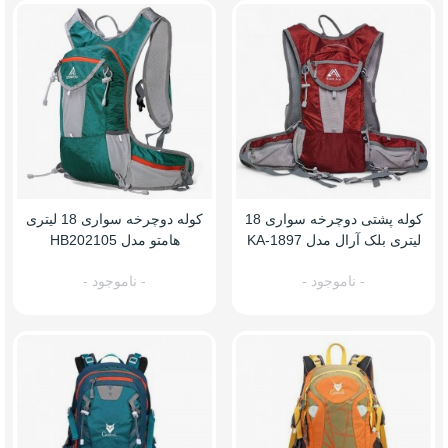
کوله پشتی دوچرخه سواری 18
کوله دوچرخه سواری 18 لیتری
لیتری بلک آرال مدل KA-1897
هامتو مدل HB202105
- ناموجود -
- ناموجود -