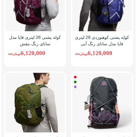
کوله پشتی کوهنوردی 28 لیتری
کوله پشتی 28 لیتری قایا مدل
قایا مدل سانای رنگ آبی
سانای رنگ بنفش
6,120,000
6,120,000
تومانءءء
تومانءءء
قرمز
سبز
یاسی(بنفش)