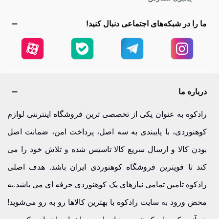
یک کوله حرفه‌ای باید:
ما را در شبکه‌های اجتماعی دنبال کنید!
وزن سبک و طراحی آیرودینامیک داشته باشد
بندهای قابل تنظیم و محکم داشته باشد
تهویه مناسب پشت برای جلوگیری از تعریق زیاد
جیب‌های کاربردی برای بطری، ابزار، موبایل و تجهیزات
درباره ما
جنس مقاوم در برابر سایش و رطوبت
رادکوه به عنوان یکی از تخصصی ترین فروشگاه اینترنتی لوازم
در سفرهایی مثل طبیعت‌گردی در ایلام یا رکاب‌زنی در جنگل‌های
کوهنوردی، با پایبندی به سه اصل، پرداخت امن، ضمانت اصل
گیلان، این ویژگی‌ها اهمیت بیشتری پیدا می‌کنند.
بودن کالا و ارسال سریع کالا تاسیس شده و تلاش خود را می
کوله‌ای مثل کوله دوچرخه‌سواری 28 لیتری قایا دقیقاً برای همین
کند تا قویترین فروشگاه کوهنوردی ایران باشد. هدف اصلی
شرایط طراحی شده، سبک، جادار، مقاوم و مناسب مسیرهای
رادکوه تامین تمامی نیازهای یک کوهنوردی حرفه ای می باشد.به
طولانی.
محض ورود به سایت رادکوه با بهترین کالاها رو به رو می‌شوید!