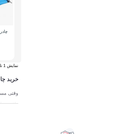
چادر
نمایش 1 تا 5 از 5 مورد
خرید چادر کوهنوردی 2 تا 3
وقتی مسیر
واقعی. یا
بزرگ که ح