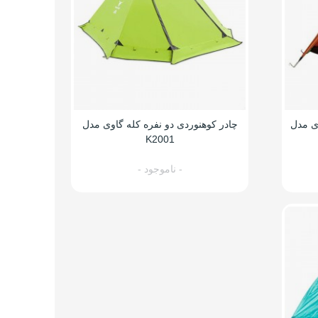
له گاوی مدل
چادر کوهنوردی دو نفره کله گاوی مدل
K2001
- ناموجود -