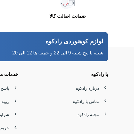
این دسته 
ضمانت اصالت کالا
طراحی مهن
در رادکوه
لوازم کوهنوردی رادکوه
آخر هفته،
شنبه تا پنج شنبه 9 الی 22 و جمعه ها 12 الی 20
همین حالا
چادر کوهنوردی 2 نفره | سبک، جمع‌وجور و اید
با رادکوه
خدمات مش
چادر کوهنورد
درباره رادکوه
پاسخ 
کمی دارند
تماس با رادکوه
رویه 
اگر قصد 
مجله رادکوه
شرایط
می‌توانید انواع چادر 2 نفره ضدآب و مقاوم را با قیم
حریم