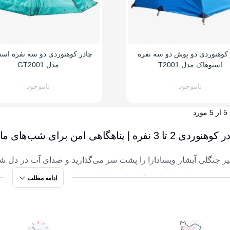
 کوهنوردی دو پوش دو سه نفره
چادر کوهنوردی دو سه نفره اسن
اسنوهاک مدل T2001
مدل GT2001
- ناموجود -
- ناموجود -
 نفره | پناهگاهی امن برای شب‌های ماجراجویی
 جنگلی آبشار ویسادارا را پشت سر می‌گذارید و صدای آب در دل ش
 وقتی در دامنه‌های کوه گنو، باد خنک کوهستانی صورتتان را نوازش 
ادامه مطلب
ملش سخت باشد و نه آن‌قدر کوچک که فضای کافی نداشته باشد.