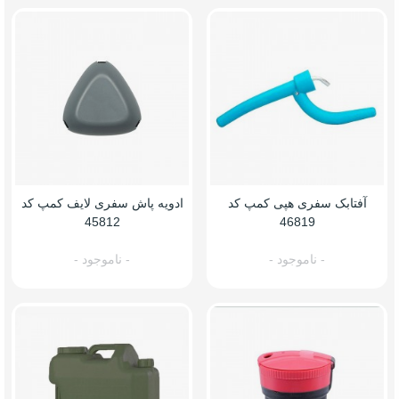
آفتابک سفری هپی کمپ کد
ادویه پاش سفری لایف کمپ کد
45812
46819
- ناموجود -
- ناموجود -