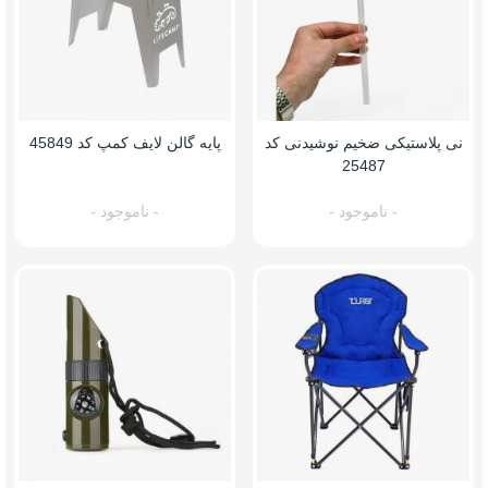
نی پلاستیکی ضخیم نوشیدنی کد
پایه گالن لایف کمپ کد 45849
25487
- ناموجود -
- ناموجود -