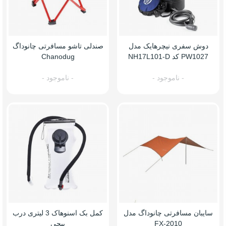
دوش سفری نیچرهایک مدل
صندلی تاشو مسافرتی چانوداگ
PW1027 کد NH17L101-D
Chanodug
- ناموجود -
- ناموجود -
سایبان مسافرتی چانوداگ مدل
کمل بک اسنوهاک 3 لیتری درب
FX-2010
پیجی