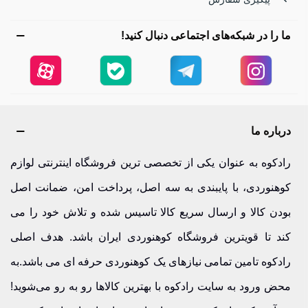
هوشمندانه برای طبیعت‌گردان حرفه‌ای هستند.
ما را در شبکه‌های اجتماعی دنبال کنید!
کمک‌های اولیه | امنیت قبل از هر چیز
یک کیت کمک‌های اولیه کامل می‌تواند در شرایط اضطراری
نجات‌بخش باشد. وجود این بسته در کوله یعنی مسئولیت‌پذیری در
سفر.
درباره ما
ننو (تخت آویز) | خواب آرام میان درختان
رادکوه به عنوان یکی از تخصصی ترین فروشگاه اینترنتی لوازم
کوهنوردی، با پایبندی به سه اصل، پرداخت امن، ضمانت اصل
ننوهای سبک و مقاوم، خواب راحت در جنگل را ممکن می‌کنند.
بودن کالا و ارسال سریع کالا تاسیس شده و تلاش خود را می
تجربه‌ای متفاوت از استراحت در دل طبیعت.
کند تا قویترین فروشگاه کوهنوردی ایران باشد. هدف اصلی
ساج کمپینگ | آشپزی در فضای باز
رادکوه تامین تمامی نیازهای یک کوهنوردی حرفه ای می باشد.به
با ساج کمپینگ می‌توان غذاهای خوشمزه در طبیعت پخت.
محض ورود به سایت رادکوه با بهترین کالاها رو به رو می‌شوید!