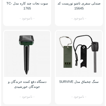
صندلی سفری تاشو توریست کد
سوت نجات چند کاره مدل TC-
1765
15645
- ناموجود -
- ناموجود -
سنگ چخماق مدل SURVIVE
دستگاه دفع کننده خزندگان و
جوندگان خورشیدی
- ناموجود -
- ناموجود -