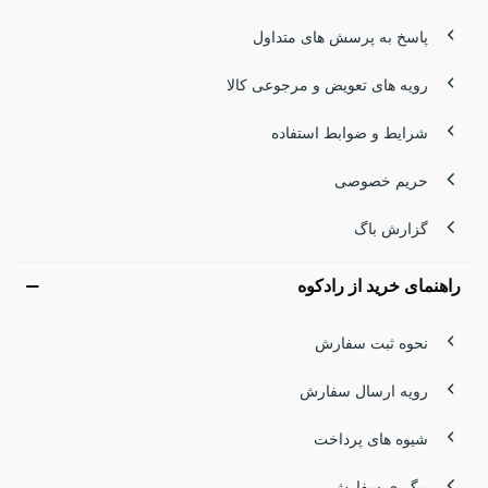
کوهنوردی، دوچرخه‌سواری و کمپینگ انتخابی ایده‌آل است. اگر به
پاسخ به پرسش های متداول
دنبال خرید کیسه آب باکیفیت هستی، مدل‌هایی با دهانه ضدنشتی
رویه های تعویض و مرجوعی کالا
و جنس مقاوم بهترین گزینه‌اند.
شرایط و ضوابط استفاده
صندل سفری و سایبان کمپینگ | آسایش در هر توقف
حریم خصوصی
صندل سفری
سبک و مقاوم، پاهای خسته را دوباره سرحال
گزارش باگ
می‌کند. در کنار آن، سایبان کمپینگ فضایی امن و سایه‌دار برای
راهنمای خرید از رادکوه
استراحت می‌سازد. این ترکیب، آسایش واقعی در دل طبیعت را
برایت فراهم می‌کند.
نحوه ثبت سفارش
چاقو و لوازم جانبی | ابزار همه‌کاره سفر
رویه ارسال سفارش
چاقوی کمپینگ یک همراه ضروری برای آماده‌سازی غذا، برش
شیوه های پرداخت
طناب و کارهای روزمره است. مدل‌های چندکاره انتخابی
پیگیری سفارش