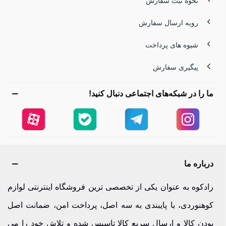
نحوه ثبت سفارش
هنگام خرید کاور کفش کوهنوردی حرفه‌ای باید به فاکتورهایی
رویه ارسال سفارش
مثل جنس ضدسایش، کف مقاوم در برابر لغزش، دوخت محکم و
شیوه های پرداخت
قابلیت جمع شدن در کوله توجه کنی. مدل‌های استاندارد بدون
ایجاد سنگینی یا محدودیت حرکتی، آزادی کامل در راه رفتن را
پیگیری سفارش
حفظ می‌کنند.
ما را در شبکه‌های اجتماعی دنبال کنید!
در رادکوه می‌توانی با بررسی مشخصات فنی و کاربرد هر
محصول، بهترین کاور کفش را متناسب با برنامه‌های
طبیعت‌گردی یا کوهنوردی خود انتخاب کنی. یک انتخاب درست،
درباره ما
یعنی قدم‌هایی مطمئن‌تر در هر شرایط آب‌وهوایی.
رادکوه به عنوان یکی از تخصصی ترین فروشگاه اینترنتی لوازم
قیمت کاور کفش مسافرتی | دیجی کالا
کوهنوردی، با پایبندی به سه اصل، پرداخت امن، ضمانت اصل
کاور کفش پوششی سبک و مقاوم است که روی کفش پوشیده
بودن کالا و ارسال سریع کالا تاسیس شده و تلاش خود را می