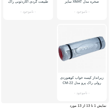
صخره مدل XMAT سایز
طبیعت گردی آکاردئونی راک
50*180
پرو
- ناموجود -
- ناموجود -
زیرانداز کیسه خواب کوهنوردی
رولی راک پرو مدل CM-22
- ناموجود -
نمایش 1 تا 13 از 13 مورد