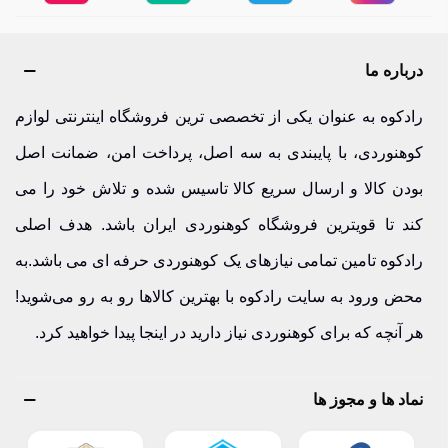
زیرانداز چندلایه مقاوم اسنوهاک
: عایق حرارتی بالا و محافظت
کامل از زمین سرد و خیس.
درباره ما
سوالات متداول درباره زیرانداز کیسه خواب
رادکوه به عنوان یکی از تخصصی ترین فروشگاه اینترنتی لوازم
زیرانداز کیسه خواب چه کاربردی دارد؟
کوهنوردی، با پایبندی به سه اصل، پرداخت امن، ضمانت اصل
بودن کالا و ارسال سریع کالا تاسیس شده و تلاش خود را می
محافظت از کیسه خواب و جلوگیری از هدر رفتن گرما و کثیفی
کند تا قویترین فروشگاه کوهنوردی ایران باشد. هدف اصلی
زمین.
رادکوه تامین تمامی نیازهای یک کوهنوردی حرفه ای می باشد.به
چه زیراندازی برای زمستان مناسب است؟
محض ورود به سایت رادکوه با بهترین کالاها رو به رو می‌شوید!
هر آنچه که برای کوهنوردی نیاز دارید در اینجا پیدا خواهید کرد.
مدل‌های ضخیم با عایق حرارتی بالا بهترین گزینه‌اند.
وزن زیرانداز اهمیت دارد؟
نماد ها و مجوز ها
برای پیمایش‌های طولانی بسیار مهم و تعیین‌کننده است.