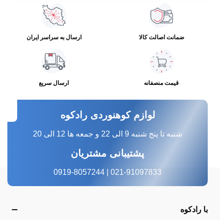
ضمانت اصالت کالا
ارسال به سراسر ایران
قیمت منصفانه
ارسال سریع
لوازم کوهنوردی رادکوه
شنبه تا پنج شنبه 9 الی 22 و جمعه ها 12 الی 20
پشتیبانی مشتریان
021-91097833 | 0919-8057244
با رادکوه