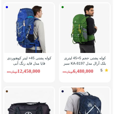
سبز
آبی
کوله پشتی حجم 5+45 لیتری
کوله پشتی 45+ لیتر کوهنوردی
بلک آرال مدل KA-8197 سبز
قایا مدل قاید رنگ آبی
5
12,450,000
6,480,000
تومانءءء
تومانءءء
سرمه
قهوه
ای
ای
تیره
تیره