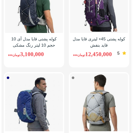
کوله پشتی 45+ لیتری قایا مدل
کوله پشتی قایا مدل آی 10
قاید بنفش
حجم 10 لیتر رنگ مشکی
5
3,100,000
12,450,000
تومانءءء
تومانءءء
طوسی
آبی/
سرمه
ای