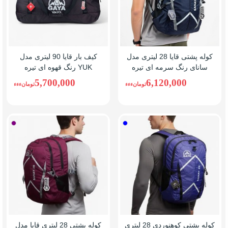
کوله پشتی قایا 28 لیتری مدل
کیف بار قایا 90 لیتری مدل
سانای رنگ سرمه ای تیره
YUK رنگ قهوه ای تیره
5,700,000
6,120,000
تومانءءء
تومانءءء
آبی
بنفش
کوله پشتی کوهنوردی 28 لیتری
کوله پشتی 28 لیتری قایا مدل