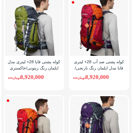
نارنجی/
قرمز
کوله پشتی ضد آب 28+ لیتری
کوله پشتی قایا 28+ لیتری مدل
قایا مدل ایلمان رنگ نارنجی/
ایلمان رنگ زیتونی/خاکستری
قرمز
8,920,000
8,920,000
تومانءءء
تومانءءء
نارنجی
قرمز