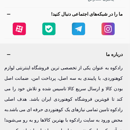
کلاه مردانه نقاب‌دار کپ و هتی اوتدور | ترکیب استایل و عملکرد
ما را در شبکه‌های اجتماعی دنبال کنید!
کلاه‌های نقاب‌دار کپ و مدل‌های هتی اوتدور، انتخاب‌هایی هستند
که علاوه بر محافظت، استایل خاصی به ظاهر شما می‌دهند.
کلاه نقاب‌دار کپ
برای روزهای آفتابی زمستان، زمانی که نور
درباره ما
خورشید از روی برف منعکس می‌شود، بهترین انتخاب است. نقاب
رادکوه به عنوان یکی از تخصصی ترین فروشگاه اینترنتی لوازم
جلویی از چشم‌ها محافظت می‌کند و فرم سبک آن برای
کوهنوردی، با پایبندی به سه اصل، پرداخت امن، ضمانت اصل
فعالیت‌های طولانی‌مدت ایده‌آل است.
بودن کالا و ارسال سریع کالا تاسیس شده و تلاش خود را می
کلاه هتی اوتدور با لبه‌های پهن‌تر، پوشش بیشتری در برابر باد و
کند تا قویترین فروشگاه کوهنوردی ایران باشد. هدف اصلی
باران فراهم می‌کند و برای مسیرهای جنگلی و مناطق مرطوب
رادکوه تامین تمامی نیازهای یک کوهنوردی حرفه ای می باشد.به
اطراف توشن، انتخابی هوشمندانه است.
محض ورود به سایت رادکوه با بهترین کالاها رو به رو می‌شوید!