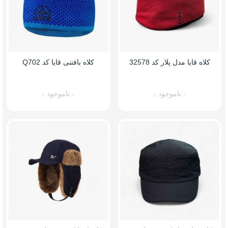
کلاه قایا مدل پلار کد 32578
کلاه بافتنی قایا کد Q702
- ناموجود -
- ناموجود -