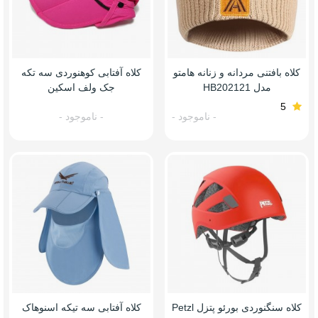
کلاه بافتنی مردانه و زنانه هامتو
کلاه آفتابی کوهنوردی سه تکه
مدل HB202121
جک ولف اسکین
5
- ناموجود -
- ناموجود -
کلاه سنگنوردی بورئو پتزل Petzl
کلاه آفتابی سه تیکه اسنوهاک