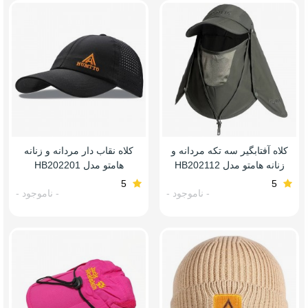
کلاه آفتابگیر سه تکه مردانه و
کلاه نقاب دار مردانه و زنانه
زنانه هامتو مدل HB202112
هامتو مدل HB202201
5
5
- ناموجود -
- ناموجود -