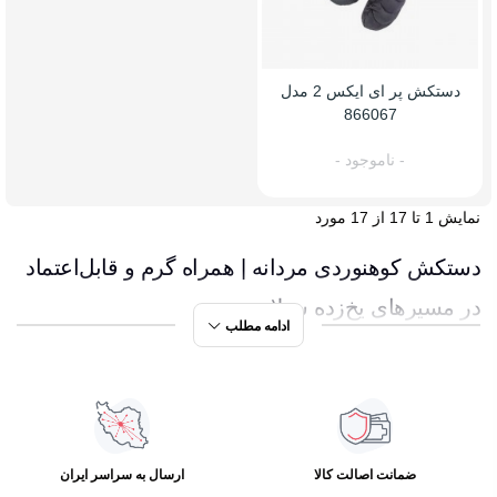
دستکش پر ای ایکس 2 مدل
866067
- ناموجود -
نمایش 1 تا 17 از 17 مورد
دستکش کوهنوردی مردانه | همراه گرم و قابل‌اعتماد
در مسیرهای یخ‌زده سبلان
ادامه مطلب
صبح زود، وقتی اولین نور خورشید از پشت قله سبلان بالا می‌آید،
سرمای تیز ارتفاعات اردبیل مثل تیغ روی انگشت‌ها می‌نشیند. در
چنین لحظه‌ای، تنها چیزی که می‌تواند از دستانت محافظت کند،
ضمانت اصالت کالا
ارسال به سراسر ایران
یک
دستکش کوهنوردی مردانه حرفه‌ای
است. تصور کن روی