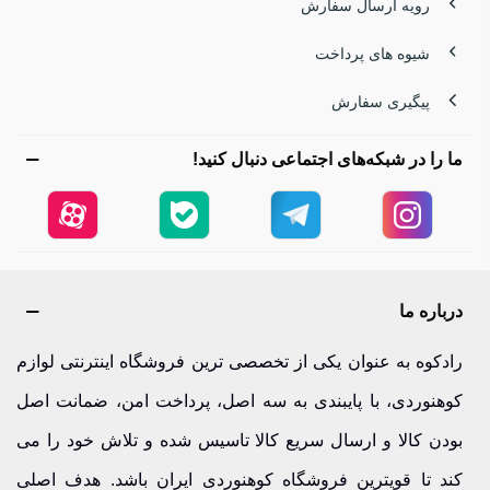
رویه ارسال سفارش
دستکش کوهنوردی گورتکس | ترکیب مقاومت، گرما و تنفس‌پذیری
شیوه های پرداخت
دستکش‌های گورتکس یکی از محبوب‌ترین انتخاب‌ها برای
پیگیری سفارش
کوهنوردان حرفه‌ای هستند.
ما را در شبکه‌های اجتماعی دنبال کنید!
ویژگی‌های کلیدی آن‌ها:
پارچه گورتکس ضدآب و ضدباد
تنفس‌پذیری بالا برای جلوگیری از تعریق
عایق حرارتی قدرتمند برای دماهای زیر صفر
درباره ما
انعطاف مناسب برای استفاده از ابزارهای کوهنوردی
رادکوه به عنوان یکی از تخصصی ترین فروشگاه اینترنتی لوازم
اگر به دنبال دستکشی هستید که در سخت‌ترین شرایط سبلان هم
کوهنوردی، با پایبندی به سه اصل، پرداخت امن، ضمانت اصل
عملکرد خود را حفظ کند، گورتکس بهترین گزینه است.
بودن کالا و ارسال سریع کالا تاسیس شده و تلاش خود را می
کند تا قویترین فروشگاه کوهنوردی ایران باشد. هدف اصلی
دستکش موتال مدل ولکان – انتخابی مقاوم برای مسیرهای سخت