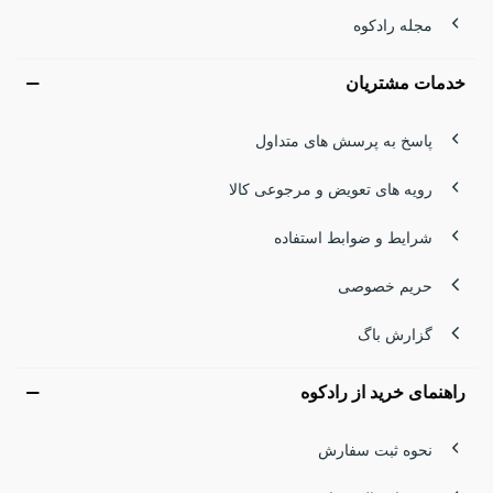
و عملکرد را تضمین می‌کند
مجله رادکوه
کوهنوردی در سبلان، مخصوصاً در فصل سرد، شوخی‌بردار
خدمات مشتریان
نیست. دمای پایین، بادهای شدید و رطوبت بالا می‌توانند دستان را
در چند دقیقه بی‌حس کنند. انتخاب یک
دستکش کوهنوردی مردانه
پاسخ به پرسش های متداول
ضدباد، ضدآب و گرم
نه‌تنها یک انتخاب هوشمندانه، بلکه یک
رویه های تعویض و مرجوعی کالا
ضرورت است.
شرایط و ضوابط استفاده
دستکش‌های رادکوه با استفاده از الیاف مقاوم، لایه‌های داخلی
حریم خصوصی
نرم و طراحی ارگونومیک، بهترین همراه برای مسیرهای یخ‌زده
گزارش باگ
هستند. این دستکش‌ها با حفظ دمای دست، انرژی بدن را ذخیره
می‌کنند و اجازه می‌دهند تمرکز کامل روی مسیر داشته باشید. اگر
راهنمای خرید از رادکوه
قصد صعود به سبلان یا هر قله سرد دیگری را دارید، انتخاب
نحوه ثبت سفارش
دستکش مناسب اولین قدم برای یک صعود ایمن است.