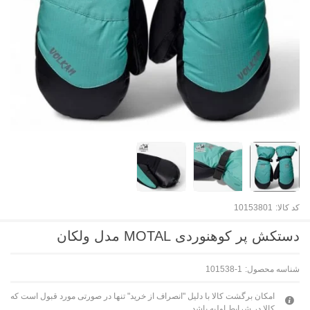
کد کالا:
10153801
دستکش پر کوهنوردی MOTAL مدل ولکان
شناسه محصول:
101538-1
امکان برگشت کالا با دلیل "انصراف از خرید" تنها در صورتی مورد قبول است که
کالا در شرایط اولیه باشد.