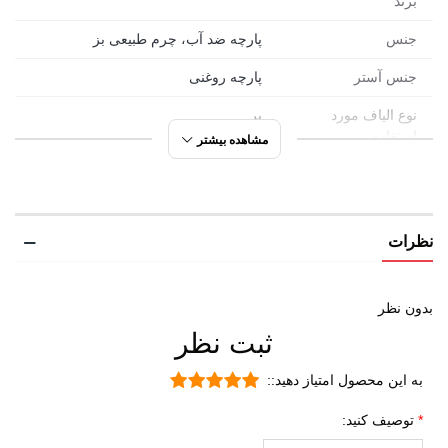
برند
جنس
پارچه ضد آب، چرم طبیعی بز
جنس آستر
پارچه روغنی
نوع الیاف مورد
پر
استفاده
مشاهده بیشتر
تراکم پر
90/10
ساق
نظرات
نوع ساق
بلند
ویژگی های
دارای بند حمایت به منظور آویز شدن
بدون نظر
تخصصی
دستکش از مچ دست به هنگام درآوردن
دستکس از دست
ثبت نظر
به این محصول امتیاز دهید::
توصیف کنید: