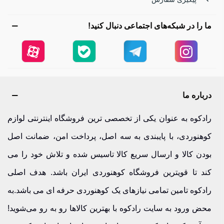
کوهنوردی سبک مردانه فعالیت می‌کنند که هر کدام ویژگی‌های
ما را در شبکه‌های اجتماعی دنبال کنید!
خاص خود را دارند. انتخاب یک برند معتبر، راحتی بیشتر، دوام بالا و
ایمنی بهتر را در مسیرهای کوهنوردی و طبیعت‌گردی به همراه
خواهد داشت. در ادامه با بهترین برندهای کفش کوهنوردی ترکینگ
و مدل‌های محبوب آن‌ها آشنا شوید.
درباره ما
کفش کوهنوردی هامتو | همراهی مطمئن در مسیرهای کوهستانی
رادکوه به عنوان یکی از تخصصی ترین فروشگاه اینترنتی لوازم
کوهنوردی، با پایبندی به سه اصل، پرداخت امن، ضمانت اصل
کفش‌های کوهنوردی سبک هامتو با طراحی ارگونومیک و زیره
بودن کالا و ارسال سریع کالا تاسیس شده و تلاش خود را می
ضدلغزش، انتخابی عالی برای مسیرهای کوهستانی هستند. این
کند تا قویترین فروشگاه کوهنوردی ایران باشد. هدف اصلی
کفش‌ها با وزن سبک و تهویه مناسب، امکان حرکت طولانی‌مدت
رادکوه تامین تمامی نیازهای یک کوهنوردی حرفه ای می باشد.به
بدون خستگی را فراهم می‌کنند. اگر به دنبال کفشی هستید که هم
محض ورود به سایت رادکوه با بهترین کالاها رو به رو می‌شوید!
کیفیت داشته باشد و هم قیمت مناسب، حراج کفش هامتو در