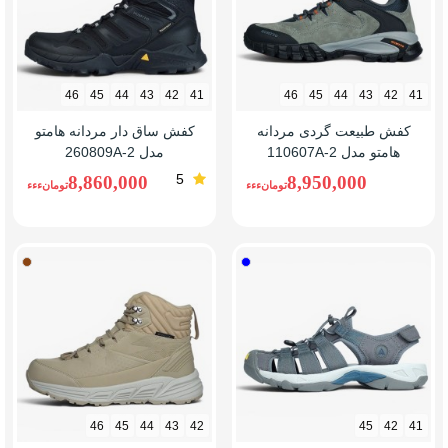
46
45
44
43
42
41
46
45
44
43
42
41
کفش طبیعت گردی مردانه
کفش ساق دار مردانه هامتو
هامتو مدل 110607A-2
مدل 260809A-2
5
8,860,000
8,950,000
تومانءءء
تومانءءء
خاکستری
خاکی
تیره/
آبی
46
45
44
43
42
45
42
41