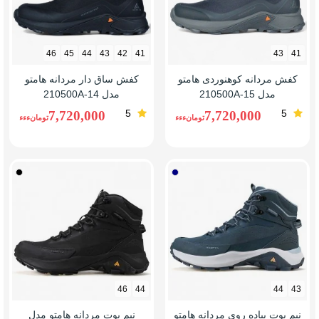
46
45
44
43
42
41
43
41
کفش مردانه کوهنوردی هامتو
کفش ساق دار مردانه هامتو
مدل 210500A-15
مدل 210500A-14
5
5
7,720,000
7,720,000
تومانءءء
تومانءءء
سرمه
مشکی
ای
46
44
44
43
نیم بوت پیاده روی مردانه هامتو
نیم بوت مردانه هامتو مدل