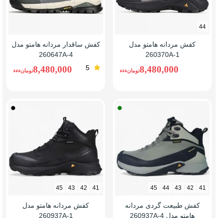
44
کفش مردانه هامتو مدل
کفش ساقدار مردانه هامتو مدل
260647A-4
260370A-1
5
8,480,000
8,480,000
تومانءءء
تومانءءء
طوسی/
مشکی
سبز
45
43
42
41
45
44
43
42
41
کفش طبیعت گردی مردانه
کفش مردانه هامتو مدل
هامتو مدل 260937A-4
260937A-1