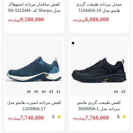
صندل مردانه طبیعت گردی
کفش ساقدار مردانه اسنوهاک
هامتو مدل 710445A-19
مدل Sherpa کد SN-S1134M-
1
9,500,000
6,080,000
تومانءءء
تومانءءء
مشکی
سرمه
ای/
سفید
46
45
44
43
41
44
42
کفش طبیعت گردی هامتو
کفش مردانه اسپرت هامتو مدل
مردانه مدل 360806A-1
110396A-17
5
5
7,740,000
7,760,000
تومانءءء
تومانءءء