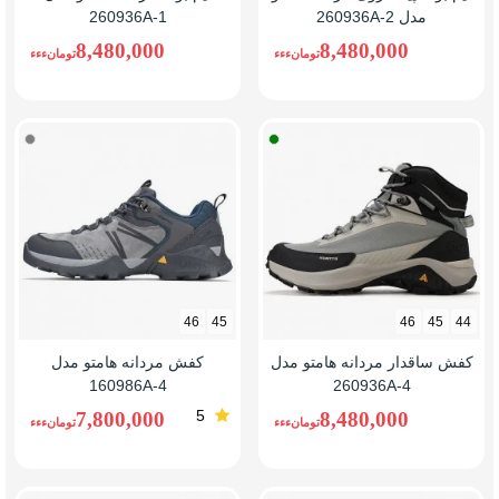
مدل 260936A-2
260936A-1
8,480,000
8,480,000
تومانءءء
تومانءءء
طوسی/
طوسی
سبز
خاکست
46
45
46
45
44
کفش ساقدار مردانه هامتو مدل
کفش مردانه هامتو مدل
160986A-4
260936A-4
5
7,800,000
8,480,000
تومانءءء
تومانءءء