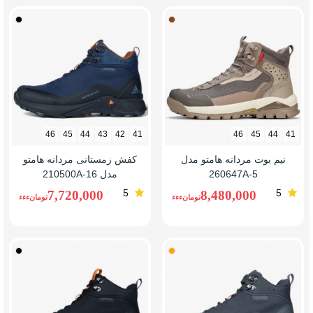
خاکی
مشکی
سرمه
ای
46
45
44
43
42
41
46
45
44
41
نیم بوت مردانه هامتو مدل
کفش زمستانی مردانه هامتو
260647A-5
مدل 210500A-16
5
5
7,720,000
8,480,000
تومانءءء
تومانءءء
خاکستری
مشکی
تیره/
نارنج
نارنجی