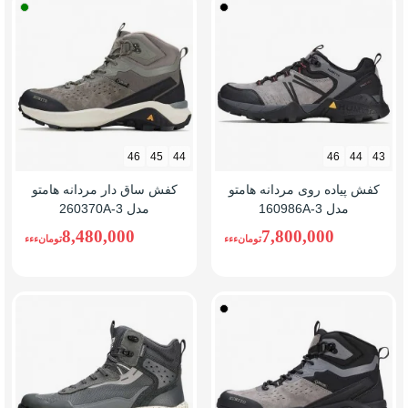
مشکی/
خاکی/
خاکستری
سبز
46
45
44
46
44
43
کفش پیاده روی مردانه هامتو
کفش ساق دار مردانه هامتو
مدل 160986A-3
مدل 260370A-3
8,480,000
7,800,000
تومانءءء
تومانءءء
مشکی/
خاکستری