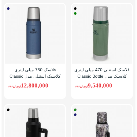
مشکی
آبی
سبز
نفتی
فلاسک استنلی 470 میلی لیتری
فلاسک 750 میلی لیتری
کلاسیک مدل Classic Bottle
کلاسیک استنلی مدل Classic
Bottle 0.75L
0.47L
12,800,000
9,540,000
تومانءءء
تومانءءء
طرح
مشکی
آبی
شاخ
نفتی
و
برگ