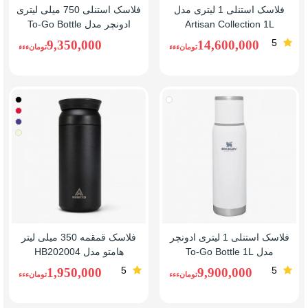
فلاسک استنلی 1 لیتری مدل
فلاسک استنلی 750 میلی لیتری
Artisan Collection 1L
ادونچر مدل To-Go Bottle
0.75L
5
9,350,000
14,600,000
تومانءءء
تومانءءء
سفید
مشکی
زرشک
آبی
بژ
کله
غازی
فلاسک استنلی 1 لیتری ادونچر
فلاسک قمقمه 350 میلی لیتر
مدل To-Go Bottle 1L
هامتو مدل HB202004
5
5
1,950,000
9,900,000
تومانءءء
تومانءءء