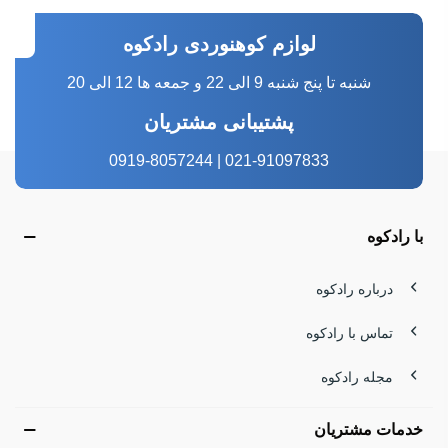
حال خوب تو در دل طبیعت است. چه در مسیرهای سنگین
لوازم کوهنوردی رادکوه
کوهستانی باشی، چه در طبیعت‌گردی‌های آرام مثل جنگل‌های
شنبه تا پنج شنبه 9 الی 22 و جمعه ها 12 الی 20
منتهی به آبشار لاتون، یک فلاسک باکیفیت می‌تواند ساعت‌ها
پشتیبانی مشتریان
نوشیدنی را گرم یا خنک نگه دارد. اگر به دنبال خرید فلاسک
کوهنوردی حرفه‌ای هستی، این دسته‌بندی دقیقاً برای همین
021-91097833 | 0919-8057244
تجربه‌ها طراحی شده است.
با رادکوه
معرفی برندهای فلاسک کوهنوردی استنلی و سفر
درباره رادکوه
فلاسک استنلی
با بدنه استیل 18/8 و عایق دوجداره، انتخابی
حرفه‌ای برای حفظ دمای طولانی در کوه و سفر است.
سانتکو
با
تماس با رادکوه
طراحی مدرن و وزن مناسب، گزینه‌ای عالی برای استفاده
مجله رادکوه
روزمره و طبیعت‌گردی محسوب می‌شود.
اسنوهاک
تمرکز
خدمات مشتریان
ویژه‌ای بر دوام و کارایی در شرایط سخت دارد و برای کوهنوردی