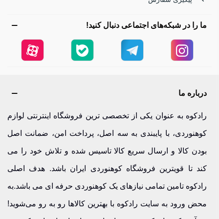
چندساعته، فلاسک یعنی آرامش خیال و انرژی پایدار.
ما را در شبکه‌های اجتماعی دنبال کنید!
فلاسک استنلی | استاندارد طلایی در حفظ دما، دیجی کالا
فلاسک استنلی
سال‌هاست که به‌عنوان یکی از معتبرترین
انتخاب‌ها در کوهنوردی شناخته می‌شود. بدنه این فلاسک‌ها از
استیل 18/8 ساخته شده؛ یعنی ۱۸ درصد کروم و ۸ درصد نیکل.
درباره ما
این ترکیب، استاندارد طلایی فولاد ضدزنگ است که مقاومت بالا،
رادکوه به عنوان یکی از تخصصی ترین فروشگاه اینترنتی لوازم
دوام طولانی و عدم تغییر طعم نوشیدنی را تضمین می‌کند.
کوهنوردی، با پایبندی به سه اصل، پرداخت امن، ضمانت اصل
عایق دوجداره در مدل‌های کلاسیک باعث می‌شود نوشیدنی تا
بودن کالا و ارسال سریع کالا تاسیس شده و تلاش خود را می
حدود ۲۰ ساعت گرم بماند؛ انتخابی عالی برای سفرهای طولانی،
کند تا قویترین فروشگاه کوهنوردی ایران باشد. هدف اصلی
شکار یا کارگاه‌های فضای باز.
رادکوه تامین تمامی نیازهای یک کوهنوردی حرفه ای می باشد.به
تفاوت فلاسک استنلی کلاسیک و ادونچر | کدام مناسب توست؟
محض ورود به سایت رادکوه با بهترین کالاها رو به رو می‌شوید!