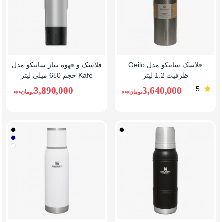
فلاسک سانتکو مدل Geilo
فلاسک و قهوه ساز سانتکو مدل
ظرفیت 1.2 لیتر
Kafe حجم 650 میلی لیتر
5
3,890,000
3,640,000
تومانءءء
تومانءءء
مشکی
مشکی
سرمه
سفید
ای