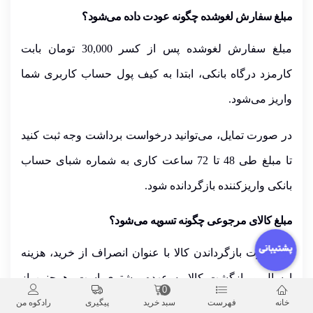
مبلغ سفارش لغوشده چگونه عودت داده می‌شود؟
مبلغ سفارش لغوشده پس از کسر
30,000 تومان
بابت
کارمزد درگاه بانکی، ابتدا به
کیف پول حساب کاربری شما
واریز می‌شود.
در صورت تمایل، می‌توانید
درخواست برداشت وجه
ثبت کنید
تا مبلغ طی
48 تا 72 ساعت کاری
به
شماره شبای حساب
بانکی واریزکننده
بازگردانده شود.
مبلغ کالای مرجوعی چگونه تسویه می‌شود؟
در صورت بازگرداندن کالا با عنوان
انصراف از خرید
،
هزینه
ارسال و بازگشت کالا به عهده مشتری
است. همچنین از
0
مبلغ سفارش،
50,000 تومان بابت هزینه بسته‌بندی، پردازش
خانه
فهرست
سبد خرید
پیگیری
رادکوه من