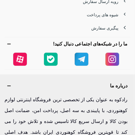
رویه ارسال سفارش
ضدلغزش، امنیت و راحتی شما را در مسیرهای سخت تضمین
شیوه های پرداخت
می‌کنند.
پیگیری سفارش
کفش کوهنوردی کوهسار
ما را در شبکه‌های اجتماعی دنبال کنید!
کوهسار با مدل‌های متنوعی مانند نیکاتور و رخش تفتان،
کفش‌هایی ارائه می‌دهد که برای کوهنوردی سنگین عالی هستند.
این کفش‌ها با کفی دودانسیته و طراحی مقاوم، انتخابی مطمئن
برای صعودهای طولانی و مسیرهای ناهموار محسوب می‌شوند.
درباره ما
کفش کوهنوردی سهند
رادکوه به عنوان یکی از تخصصی ترین فروشگاه اینترنتی لوازم
مدل سهند با طراحی ساق‌دار و زیره مقاوم، انتخابی عالی برای
کوهنوردی، با پایبندی به سه اصل، پرداخت امن، ضمانت اصل
کوهنوردانی است که قصد صعود به قله‌های مرتفع دارند. این
بودن کالا و ارسال سریع کالا تاسیس شده و تلاش خود را می
کفش با قابلیت جذب ضربه و مقاومت بالا، همراهی مطمئن در
کند تا قویترین فروشگاه کوهنوردی ایران باشد. هدف اصلی