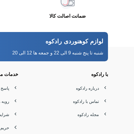
کوهستان 
ضمانت اصالت کالا
منقل و با
باشی و چه
سفر باشد.
لوازم کوهنوردی رادکوه
جزو پرجست
شنبه تا پنج شنبه 9 الی 22 و جمعه ها 12 الی 20
وقتی در م
با رادکوه
خدمات مش
یکنواخت ب
مناسب پید
درباره رادکوه
پاسخ 
هستی، اینج
تماس با رادکوه
رویه 
کباب پز ا
مجله رادکوه
شرایط
کباب پز
اج
حریم