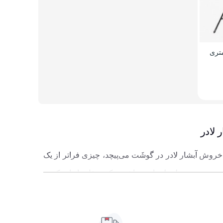
سانتی متری
 لادر
ش آبشار لادر در گوشَت می‌پیچد، چیزی فراتر از یک
 در چنین لحظه‌هایی، داشتن یک منقل یا باربیکیوی
 ماندگار را مشخص کند. تجهیزات منقل و باربیکیو رادکوه
نت بنشینی، آتش روشن کنی و عطر کباب تازه در هوای