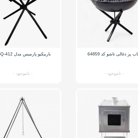
اب پز ذغالی تاشو کد 64859
باربیکیو پارمیس مدل BBQ-412
- ناموجود -
- ناموجود -