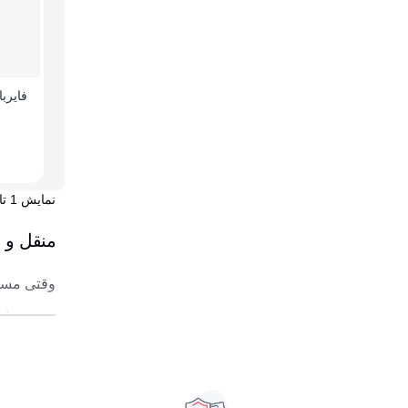
فایرب
نمایش 1 تا 5 از 5 مورد
منقل و ب
وقتی مسیر
سفر ساده
استاندارد
دقیقاً بر