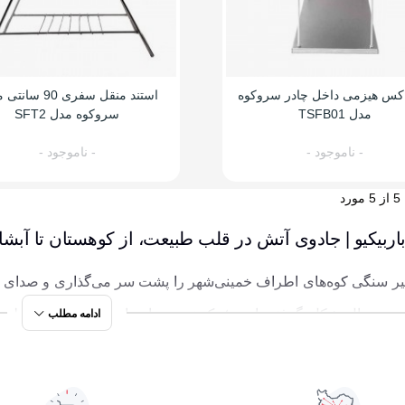
اکس هیزمی داخل چادر سروکوه
استند منقل سفری 90 
مدل TSFB01
سروکوه مدل SFT2
- ناموجود -
- ناموجود -
اربیکیو | جادوی آتش در قلب طبیعت، از کوهستان تا آبشار
 سنگی کوه‌های اطراف خمینی‌شهر را پشت سر می‌گذاری و صدای خرو
 در حال شکل گرفتن است؛ یک تجربه ناب از زندگی در دل طبیعت.
ادامه مطلب
، سبک و قابل‌اعتماد می‌تواند مرز بین یک پیک‌نیک معمولی و یک خاطره
ای همین لحظه‌ها طراحی شده‌اند؛ زمانی که می‌خواهی کنار دوستا