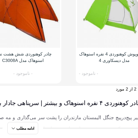
چادر دوپوش کوهنوردی 4 نفره اسنوهاک
چادر کوهنوردی شش هشت نف
مدل دیسکاوری 4
اسنوهاک مدل C3008A
- ناموجود -
- ناموجود -
وهاک و بیشتر | سرپناهی جادار برای ماجراجویی‌های بزرگ
 پیچ‌درپیچ جنگل الیمستان مازندران را پشت سر می‌گذاری و مه صبح
وسه می‌کند مدت بیشتری بماند. ماندن در دل طبیعت، وقتی لذت‌بخش‌
ادامه مطلب