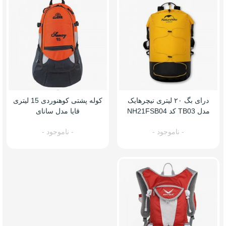
درای بگ ۲۰ لیتری نیچرهایک
کوله پشتی کوهنوردی 15 لیتری
مدل TB03 کد NH21FSB04
قایا مدل سانای
- ناموجود -
- ناموجود -