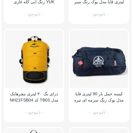
لیتری قایا مدل یوک رنگ سبز
YUK رنگ آبی کله غازی
تیره
- ناموجود -
- ناموجود -
کیسه حمل بار 90 لیتری قایا
درای بگ ۳۰ لیتری نیچرهایک
مدل یوک رنگ سرمه ای تیره
مدل TB03 کد NH21FSB04
- ناموجود -
- ناموجود -