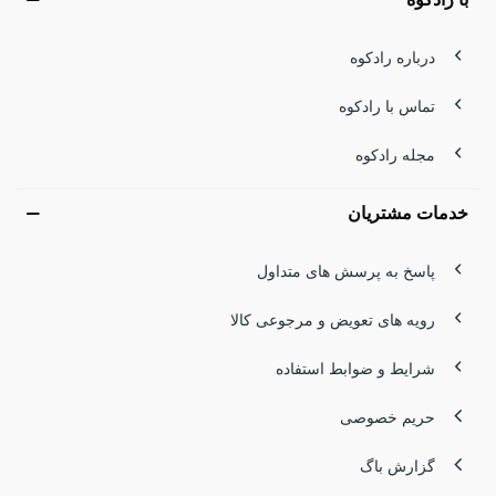
زمستانی.
درباره رادکوه
در رادکوه مجموعه‌ای متنوع از کلنگ یخ، تبر یخ و مدل‌های ترکیبی
تماس با رادکوه
از برندهای معتبر گردآوری شده تا هر کوهنوردی، از مبتدی تا
مجله رادکوه
حرفه‌ای، بتواند ابزار متناسب با سبک فعالیت خود را پیدا کند. اگر
رؤیای لمس قله‌های سفیدپوش و عبور ایمن از مسیرهای
خدمات مشتریان
چالش‌برانگیز را دارید، اینجا نقطه شروع شماست.
پاسخ به پرسش های متداول
کلنگ یخ کوهنوردی حرفه‌ای | قدرت در دستان شما
رویه های تعویض و مرجوعی کالا
کلنگ‌های حرفه‌ای با طراحی دقیق و تیغه مقاوم، برای برنامه‌های
شرایط و ضوابط استفاده
سنگین زمستانی و یخ‌نوردی ساخته شده‌اند. این مدل‌ها تعادل
حریم خصوصی
عالی بین وزن و استحکام دارند و در دست گرفتن آن‌ها حس
گزارش باگ
اطمینان می‌دهد.