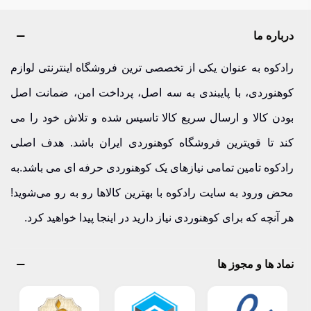
است. همین امروز تجهیزات خود را ارتقا دهید و با اعتماد بیشتر
صعود کنید.
درباره ما
ICT آی سی تی ساخت کجاست؟ | کیفیت
رادکوه به عنوان یکی از تخصصی ترین فروشگاه اینترنتی لوازم
مهندسی‌شده برای صعودهای جدی
کوهنوردی، با پایبندی به سه اصل، پرداخت امن، ضمانت اصل
بودن کالا و ارسال سریع کالا تاسیس شده و تلاش خود را می
برند آی سی تی (ICT) با بهره‌گیری از فناوری‌های روز دنیا و
کند تا قویترین فروشگاه کوهنوردی ایران باشد. هدف اصلی
استانداردهای بین‌المللی، در حوزه طراحی و تولید تجهیزات فنی
رادکوه تامین تمامی نیازهای یک کوهنوردی حرفه ای می باشد.به
کوهنوردی فعالیت می‌کند. تمرکز این برند بر کیفیت ساخت، ایمنی
محض ورود به سایت رادکوه با بهترین کالاها رو به رو می‌شوید!
و دوام در شرایط سخت اقلیمی است.
هر آنچه که برای کوهنوردی نیاز دارید در اینجا پیدا خواهید کرد.
محصولات ICT پیش از ورود به بازار تحت آزمایش‌های کنترل
کیفیت قرار می‌گیرند تا در ارتفاعات، دیواره‌های یخی و برنامه‌های
نماد ها و مجوز ها
فنی، عملکردی مطمئن ارائه دهند.