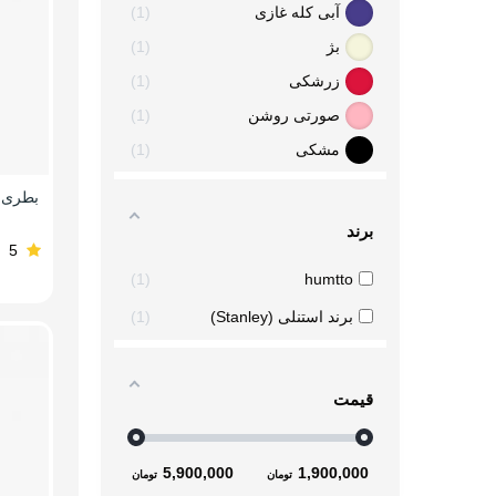
آبی کله غازی
1
بژ
1
زرشکی
1
صورتی روشن
1
مشکی
1
برند
5
1
humtto
برند استنلی (Stanley)
1
قیمت
5,900,000
1,900,000
تومان
تومان