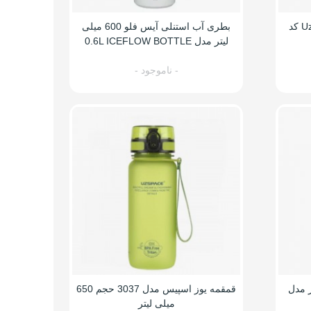
قمقمه آب 1 لیتری مدل Uzspace کد
بطری آب استنلی آیس فلو 600 میلی
لیتر مدل 0.6L ICEFLOW BOTTLE
- ناموجود -
یلی لیتر مدل
قمقمه یوز اسپیس مدل 3037 حجم 650
میلی لیتر