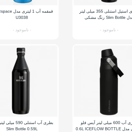
بطری استیل استنلی 355 میلی لیتر
Slim Bott رنگ مشکی
U3038
- ناموجود -
- ناموجود -
بطری آب 600 میلی لیتر آیس فلو
بطری آب استنلی 590 م
0.6L ICEFLOW BO
Slim Bottle 0.59L