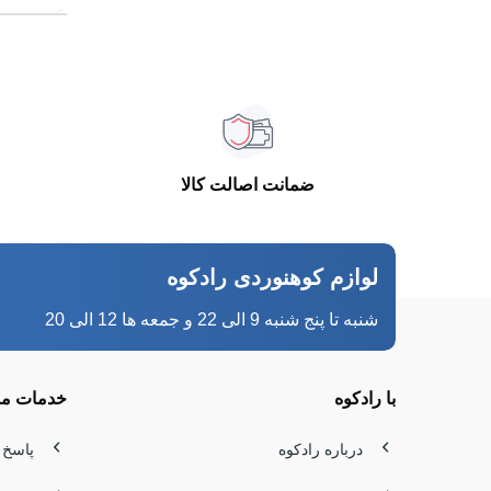
یک روز پر
خود را نش
قمقمه‌ای 
را رقم می
ضمانت اصالت کالا
و انرژی م
چرا قمق
لوازم کوهنوردی رادکوه
قمقمه‌ها
شنبه تا پنج شنبه 9 الی 22 و جمعه ها 12 الی 20
نوشیدنی ا
کمک می‌کن
با رادکوه
خدمات مش
مدل‌های ا
درباره رادکوه
پاسخ 
بیشتر روی