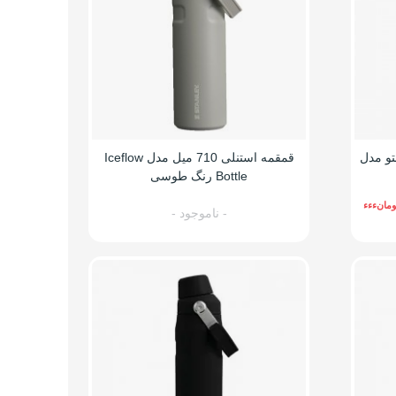
غازی
ر هامتو مدل
قمقمه استنلی 710 میل مدل Iceflow
Bottle رنگ طوسی
ومانءءء
- ناموجود -