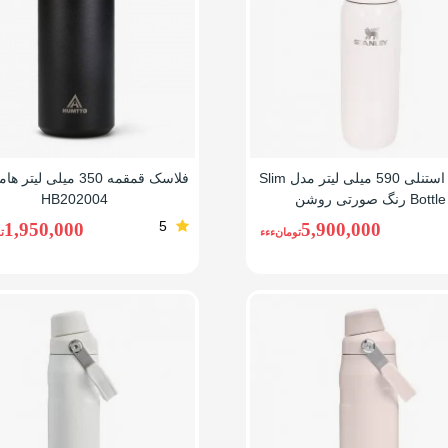
بطری استنلی 590 میلی لیتر مدل Slim
فلاسک قمقمه 350 میلی لیت
Bottle رنگ صورتی روشن
HB202004
5
1,950,000
5,900,000
تومانءءء
ت