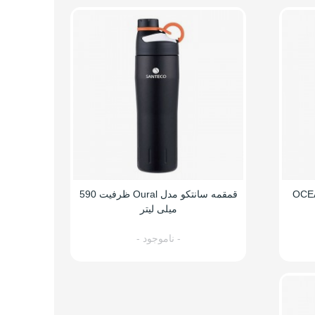
ی سانتکو مدل OCEAN
قمقمه سانتکو مدل Oural ظرفیت 590
میلی لیتر
- ناموجود -