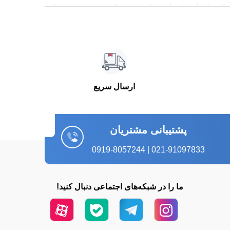
 خنک نیاز دارد، اینجاست که قمقمه کوهنوردی نقش حیاتی
بگیرد، تفاوت یک مسیر خسته‌کننده با یک تجربه لذت‌بخش
توقف کنی، داشتن یک قمقمه استاندارد یعنی آرامش خیال
ارسال سریع
پشتیبانی مشتریان
قاوم، درب ضدنشت، وزن مناسب و حفظ دمای آب یا
021-91097833 | 0919-8057244
رم و مرطوب شمال پیاده‌روی می‌کنی، قمقمه عایق‌دار
ما را در شبکه‌های اجتماعی دنبال کنید!
 هم دوام بالایی دارند. انتخاب درست قمقمه یعنی تمرکز