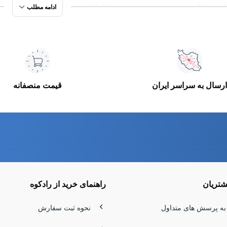
انرژی را می‌دهد. در چنین مسیری، قبل از هر چیز، بدن به آب سالم و
ادامه مطلب
ان می‌دهد.
که نشتی نداشته باشد، دمای نوشیدنی را حفظ کند و در کوله‌پشتی جا 
‌زند. چه در شیب‌های جنگلی ماسال قدم بزنی و چه کنار آبشار لاتون 
ارسال به سراسر ایران
قیمت منصفانه
داوم در طبیعت.
مه کوهنوردی انتخابی هوشمندانه است؟
ی کوهنوردی حرفه‌ای برای شرایط سخت طراحی شده‌اند؛ بدنه م
ز ویژگی‌های اصلی آن‌هاست. اگر مسیرت طولانی است یا در هوای گ
د آب ساعت‌ها خنک بماند.
تریان
راهنمای خرید از رادکوه
ستیل ضدزنگ نه‌تنها سالم و بهداشتی‌اند، بلکه در برابر ضربه و فشار
به پرسش های متداول
نحوه ثبت سفارش
 مسیر، نه نگرانی بابت آب.