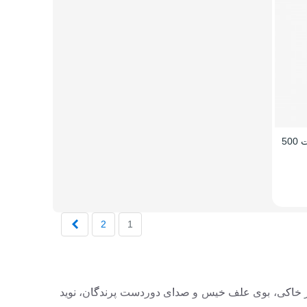
قمقمه سانتکو مدل Yoga ظرفیت 500
بعدی
2
1
یر خاکی، بوی علف خیس و صدای دوردست پرندگان، نوید