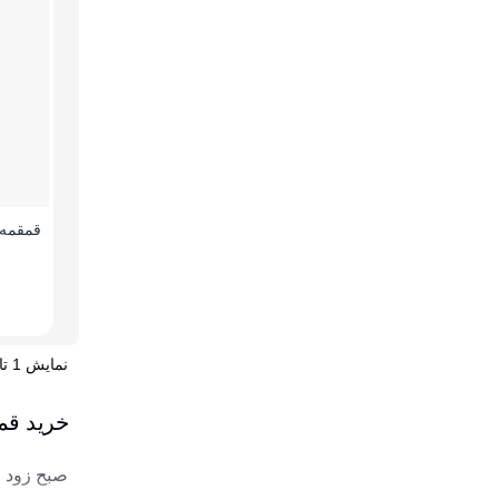
نمایش 1 تا 20 از 29 مورد
خرید قم
صبح زود ا