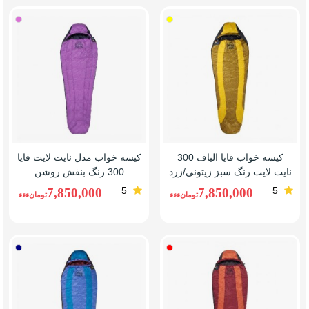
سبز
بنفش
زیتونی/
روشن
زرد
کیسه خواب قایا الیاف 300
کیسه خواب مدل نایت لایت قایا
نایت لایت رنگ سبز زیتونی/زرد
300 رنگ بنفش روشن
5
5
7,850,000
7,850,000
تومانءءء
تومانءءء
نارنجی/
آبی/
قرمز
سرمه
ای