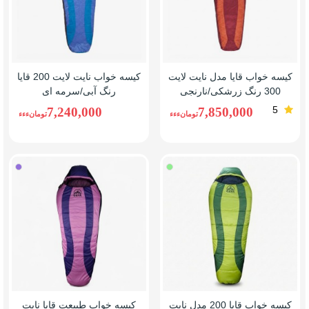
کیسه خواب قایا مدل نایت لایت
کیسه خواب نایت لایت 200 قایا
300 رنگ زرشکی/نارنجی
رنگ آبی/سرمه ای
5
7,240,000
7,850,000
تومانءءء
تومانءءء
سبز
یاسی(
روشن
کیسه خواب قایا 200 مدل نایت
کیسه خواب طبیعت قایا نایت