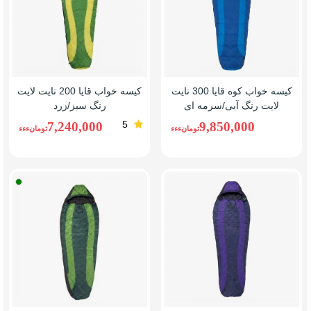
کیسه خواب کوه قایا 300 نایت
کیسه خواب قایا 200 نایت لایت
لایت رنگ آبی/سرمه ای
رنگ سبز/زرد
5
7,240,000
9,850,000
تومانءءء
تومانءءء
سبز