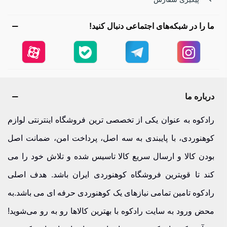
گرم و سبک می‌تواند تفاوتی بزرگ ایجاد کند. رادکوه مجموعه‌ای از
ما را در شبکه‌های اجتماعی دنبال کنید!
کیسه خواب‌های برند هامتو را با ضمانت اصالت کالا و گارانتی
سه‌ماهه عرضه می‌کند. این محصولات با طراحی ارگونومیک و
وزن سبک، برای حمل آسان در مسیرهای طولانی ساخته شده‌اند.
خرید کیسه خواب از رادکوه یعنی انتخاب آسایش در دل طبیعت،
درباره ما
همراه با خدمات پشتیبانی و امکان تعویض یا مرجوعی.
رادکوه به عنوان یکی از تخصصی ترین فروشگاه اینترنتی لوازم
- قیمت کیسه خواب پر کوهنوردی | سبک و گرم
کوهنوردی، با پایبندی به سه اصل، پرداخت امن، ضمانت اصل
کیسه خواب‌های پر، انتخاب حرفه‌ای‌هاست. سبک، گرم و فشرده.
بودن کالا و ارسال سریع کالا تاسیس شده و تلاش خود را می
قیمت این محصولات در رادکوه با توجه به کیفیت و برند معتبر
کند تا قویترین فروشگاه کوهنوردی ایران باشد. هدف اصلی
هامتو، کاملاً رقابتی است. اگر قصد شب‌مانی در کوه‌های قزوین یا
رادکوه تامین تمامی نیازهای یک کوهنوردی حرفه ای می باشد.به
سفر به چالوس دارید، کیسه خواب پر بهترین گزینه برای
محض ورود به سایت رادکوه با بهترین کالاها رو به رو می‌شوید!
شماست.