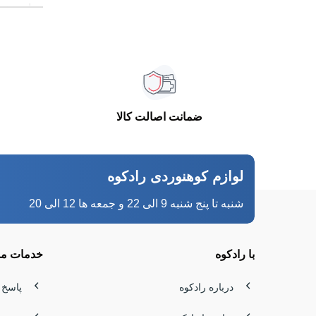
مهارت نی
مسیرهای ف
بازی می‌کن
طناب است
ضمانت اصالت کالا
امنیت تیم
طناب مناس
لوازم کوهنوردی رادکوه
در کوه‌ها
شنبه تا پنج شنبه 9 الی 22 و جمعه ها 12 الی 20
انرژی سق
تراورس‌ها
با رادکوه
خدمات مش
طناب صخ
درباره رادکوه
پاسخ 
در صخره‌ن