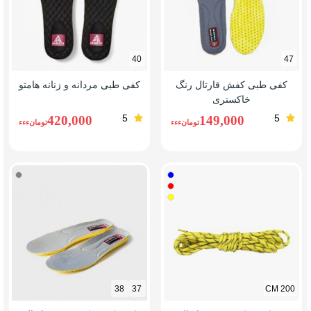
40
47
کفی طبی کفش قارتال رنگ
کفی طبی مردانه و زنانه هامتو
خاکستری
5
5
420,000
149,000
تومانءءء
تومانءءء
آبی
طوسی
قرمز
زرد
38
37
200 CM