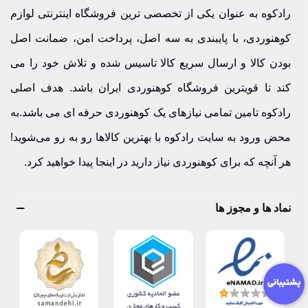
رادکوه به عنوان یکی از تخصصی ترین فروشگاه اینترنتی لوازم
نیست؛ تجربه‌ای کامل از کیفیت و خدمات حرفه‌ای است. شما
کوهنوردی، با پایبندی به سه اصل، پرداخت امن، ضمانت اصل
می‌توانید مدل‌ها و برندهای این تجهیزات مختلف
بند کفش،
بودن کالا و ارسال سریع کالا تاسیس شده و تلاش خود را می
اسپری
، کاور و کفی را مقایسه کنید، از امکان مرجوعی و
کند تا قویترین فروشگاه کوهنوردی ایران باشد. هدف اصلی
تعویضی آسان بهره‌مند شوید، پرداخت امن خود را از طریق سایت
رادکوه تامین تمامی نیازهای یک کوهنوردی حرفه ای می باشد.به
انجام دهید و سفارش‌تان را با پست پیشتاز در کوتاه‌ترین زمان
محض ورود به سایت رادکوه با بهترین کالاها رو به رو می‌شوید!
دریافت کنید. تیم پشتیبانی رادکوه نیز همیشه آماده پاسخگویی به
هر آنچه که برای کوهنوردی نیاز دارید در اینجا پیدا خواهید کرد.
سوالات شمادرباره این لوازم جانبی و دیگر محصولات منتخب
شماست تا خریدی مطمئن و بی‌دغدغه داشته باشید.
نماد ها و مجوز ها
حالا وقتشه که کفش‌هاتون رو با تجهیزات جانبی کامل کنید. همین
امروز از دسته‌بندی تجهیزات جانبی کفش رادکوه دیدن کنید و
خریدی هوشمندانه و متفاوت رو تجربه کنید. و با داشتن
پیج
اینستاگرامی
ما از محصولات جدید و جشنواره های ما با خبر