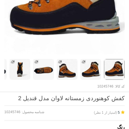
کد کالا:
10245746
کفش کوهنوردی زمستانه لاوان مدل قندیل 2
شناسه محصول:
10245746
(امتیاز از 1 نظر)
5
رنگ