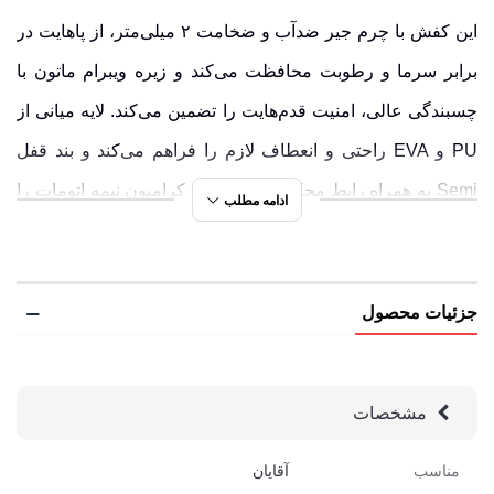
این کفش با چرم جیر ضدآب و ضخامت ۲ میلی‌متر، از پاهایت در
برابر سرما و رطوبت محافظت می‌کند و زیره ویبرام ماتون با
چسبندگی عالی، امنیت قدم‌هایت را تضمین می‌کند. لایه میانی از
PU و EVA راحتی و انعطاف لازم را فراهم می‌کند و بند قفل
Semi به همراه رابط محکم امکان نصب کرامپون نیمه اتومات را
ادامه مطلب
می‌دهد. اگر به دنبال خریدی هوشمندانه هستی، الان بهترین
فرصت است، زیرا این کفش حرفه‌ای در حراج رادکوه قرار گرفته
و فرصتی بی‌نظیر برای تهیه آن فراهم شده است.
جزئیات محصول
در رادکوه می‌توانی از میان تنوع بالای تجهیزات کوهنوردی،
انتخابی دقیق و حرفه‌ای داشته باشی. برای مشاهده جزئیات
مشخصات
بیشتر و تجربه دیگر طبیعت‌گردها، حتماً به پیج اینستاگرامی
مناسب
آقایان
رادکوه سر بزن. همین حالا سفارش بده و با اطمینان کامل مسیر