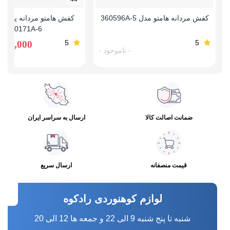
خواهد شد. ارائه فاکتور خرید یا
کارت گارانتی
برای ثبت درخواست
کفش مردانه هامتو مدل 360596A-5
کفش هامتو مردانه پیاده 
160171A-6
الزامی است.
5
5
,960,000
- ناموجود -
جدول راهنمای سایز کفش لاوان مدل قندیل 2
ضمانت اصالت کالا
ارسال به سراسر ایران
قیمت منصفانه
ارسال سریع
لوازم کوهنوردی رادکوه
شنبه تا پنج شنبه 9 الی 22 و جمعه ها 12 الی 20