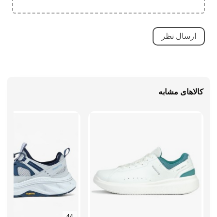
توسط کارشناسان لاوان، در صورت تأیید ایراد، کفش تعمیر
می‌شود و اگر امکان تعمیر وجود نداشته باشد، با نمونه سالم
جایگزین خواهد شد.
در مقابل، مواردی مانند
فرسودگی طبیعی
بر اثر استفاده طولانی،
انتخاب سایز نامناسب
،
استفاده خارج از کاربری
تعریف‌شده،
کالاهای مشابه
آسیب ناشی از حرارت مستقیم
یا نگهداری نادرست، همچنین
هرگونه
تعمیر یا تغییر توسط افراد غیرمجاز
و بندها یا قطعات
مصرفی
شامل گارانتی نمی‌شوند.
برای استفاده از گارانتی کافی است با پشتیبانی تماس بگیرید و
درخواست خود را ثبت کنید. سپس کفش را با بسته‌بندی مناسب
ارسال نمایید. هزینه ارسال اولیه بر عهده مشتری است، اما اگر
ایراد تأیید شود، هزینه بازگشت کفش توسط فروشگاه پرداخت
44