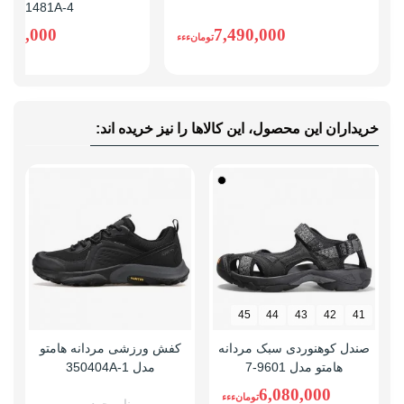
371481A-4
نوع صندل
جلو بسته
,490,000
7,490,000
تومانءءء
وزن (یک لنگه)
سایز 42: 270 گرم، سایز 44: 300 گرم
راهنمای قالب
پنجه این مدل معمولی است همان سایز
محصول
شهری خودتان را سفارش دهید
خریداران این محصول، این کالاها را نیز خریده اند:
45
44
43
42
41
صندل کوهنوردی سبک مردانه
کفش ورزشی مردانه هامتو
هامتو مدل 9601-7
مدل 350404A-1
6,080,000
تومانءءء