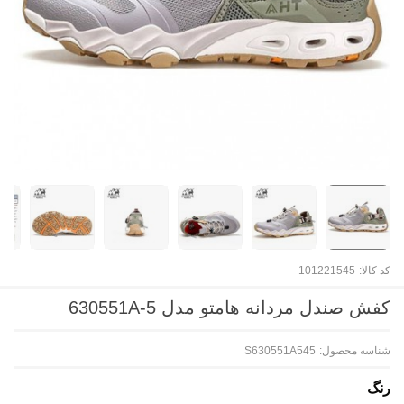
کد کالا:
101221545
کفش صندل مردانه هامتو مدل 630551A-5
شناسه محصول:
S630551A545
رنگ