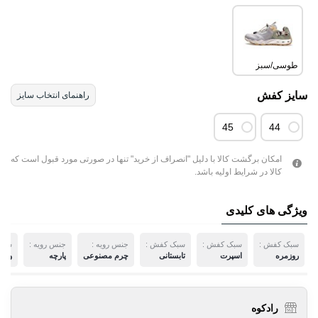
طوسی/سبز
سایز کفش
راهنمای انتخاب سایز
45
44
امکان برگشت کالا با دلیل "انصراف از خرید" تنها در صورتی مورد قبول است که
کالا در شرایط اولیه باشد.
ویژگی های کلیدی
سبک کفش :
سبک کفش :
سبک کفش :
جنس رویه :
جنس رویه :
سبک
روزمره
اسپرت
تابستانی
چرم مصنوعی
پارچه
ورز
رادکوه