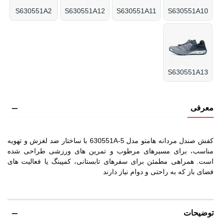
S630551A2
S630551A12
S630551A11
S630551A10
S630551A13
معرفی
کفش صندل مردانه هامتو مدل 630551A-5 با ساختار ضد لغزش و تهویه
مناسب، برای مسیرهای مرطوب و تمرین های ورزشی طراحی شده
است. همراهی مطمئن برای سفرهای تابستانی، کمپینگ یا فعالیت های
فضای باز که به راحتی و دوام نیاز دارند
توضیحات