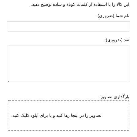
این کالا را با استفاده از کلمات کوتاه و ساده توضیح دهید.
دره نوردی
نام شما (ضروری):
جنس رویه
پارچه
TPU (ترمو پلاستیک پلی اورتان)
چرم مصنوعی
نقد (ضروری):
ویژگی کفی داخلی
طبی
کفش
قابل تعویض
قابلیت گردش هوا
جنس زیره
ای وی ای (EVA)
لاستیک هامتو
بارگذاری تصاویر:
تی پی یو (TPU)
ویژگی های زیره
انعطاف پذیر
تصاویر را در اینجا رها کنید و یا برای آپلود کلیک کنید.
مقاوم در برابر سایش
قابلیت ارتجاعی