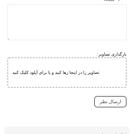
ویژگی های
مقاوم در برابر سایش
تخصصی
کاهش فشارهای وارده
بسیار بادوام و محکم
تنفسی (قابلیت گردش هوا)
سبک و راحت
طبی
بارگذاری تصاویر:
ضد لغزش
قابلیت تطبیق با فرم پا
تصاویر را در اینجا رها کنید و یا برای آپلود کلیک کنید.
نحوه بسته شدن
چسبی
نوع صندل
جلو باز