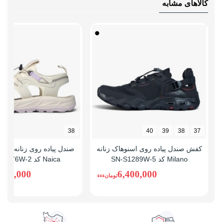
کالاهای مشابه
38
40
39
38
37
کفش صندل پیاده روی اسنوهاک زنانه
صندل پیاده روی زنانه اسن
Milano کد SN-S1289W-5
Naica کد SN-S1276W-2
,300,000
6,400,000
تومانءءء