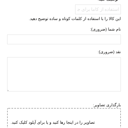
راهنمای قالب
قالب این مدل استاندارد است؛ بنابراین
محصول
همان سایز همیشگی خود را سفارش
دهید. اگر پنجه پای پهنی دارید، یک سایز
این کالا را با استفاده از کلمات کوتاه و ساده توضیح دهید.
بزرگ‌تر انتخاب کنید. در غیر این صورت،
کفش روی پا فیت خواهد بود.
نام شما (ضروری):
نقد (ضروری):
بارگذاری تصاویر:
تصاویر را در اینجا رها کنید و یا برای آپلود کلیک کنید.