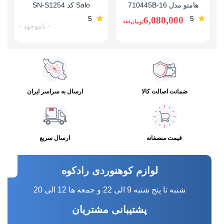
هامتو مدل 710445B-16
Salo کد SN-S1254
5
5
6,080,000
تومانءءء
- ناموجود -
ضمانت اصالت کالا
ارسال به سراسر ایران
قیمت منصفانه
ارسال سریع
لوازم کوهنوردی رادکوه
شنبه تا پنج شنبه 9 الی 22 و جمعه ها 12 الی 20
پشتیبانی مشتریان