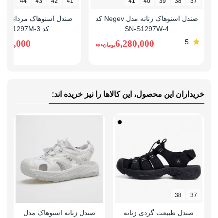
45
44
43
42
41
41
40
39
38
37
صندل اسنوهاک زنانه مدل Negev کد
SN-S1297W-4
کد SN-S1297M-3
5
,280,000
6,280,000
تومانءءء
خریداران این محصول، این کالاها را نیز خریده اند:
38
37
صندل طبیعت گردی زنانه
صندل زنانه اسنوهاک مدل