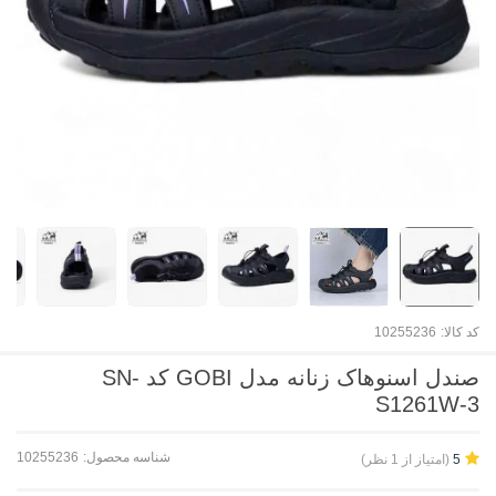
کد کالا:
10255236
صندل اسنوهاک زنانه مدل GOBI کد SN-
S1261W-3
شناسه محصول:
10255236
(امتیاز از 1 نظر)
5