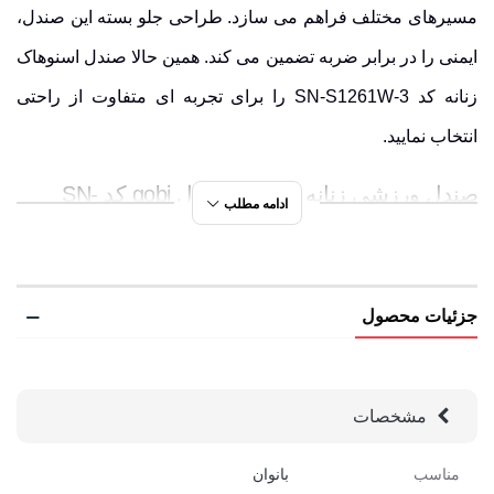
مسیرهای مختلف فراهم می سازد. طراحی جلو بسته این صندل،
ایمنی را در برابر ضربه تضمین می کند. همین حالا صندل اسنوهاک
زنانه کد SN-S1261W-3 را برای تجربه ای متفاوت از راحتی
انتخاب نمایید.
صندل ورزشی زنانه اسنوهاک مدل gobi کد SN-
ادامه مطلب
S1261W-3 | چه ویژگی هایی آن را سبک و مقاوم
کرده است؟
جزئیات محصول
رویه ی پارچه و چرم مصنوعی
زیره ی EVA مقاوم و لاستیکی با جذب فشار و خاصیت
ارتجاعی بالا
مشخصات
طراحی جلو بسته با پد محافظ داخلی برای ایمنی کامل
زیره ی ضد لغزش با چسبندگی بالا در مسیرهای لغزنده
مناسب
بانوان