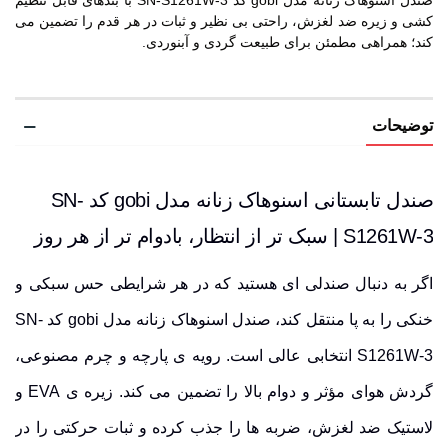
صندل اسنوهاک زنانه مدل gobi کد SN-S1261W-3 با بندهای قابل تنظیم
کشی و زیره ضد لغزش، راحتی بی نظیر و ثبات در هر قدم را تضمین می
کند؛ همراهی مطمئن برای طبیعت گردی و آبنوردی.
توضیحات
صندل تابستانی اسنوهاک زنانه مدل gobi کد SN-
S1261W-3 | سبک تر از انتظار، بادوام تر از هر روز
اگر به دنبال صندلی ای هستید که در هر شرایطی حس سبکی و
خنکی را به پا منتقل کند، صندل اسنوهاک زنانه مدل gobi کد SN-
S1261W-3 انتخابی عالی است. رویه ی
پارچه
و
چرم مصنوعی
،
گردش هوای مؤثر و دوام بالا را تضمین می کند. زیره ی EVA و
لاستیک
ضد لغزش
، ضربه ها را جذب کرده و ثبات حرکتی را در