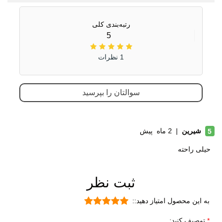
جنس زیره
ای وی ای (EVA)
لاستیک
رتبه‌بندی کلی
جدول راهنمای سایز کفش اسنوهاک مدل SN-
5
ویژگی های زیره
انعطاف پذیر
S1261W
1 نظرات
مقاوم در برابر سایش
قابلیت ارتجاعی
ویژگی های
سوالتان را بپرسید
قابلیت تطبیق با فرم پا
تخصصی
مقاوم در برابر سایش
بسیار بادوام و محکم
شیرین
|
2 ماه پیش
5
تنفسی (قابلیت گردش هوا)
حیلی راحته
سبک و راحت
دارای پد محافظ
ثبت نظر
نحوه بسته شدن
بند کشی
به این محصول امتیاز دهید::
نوع صندل
جلو بسته
توصیف کنید: