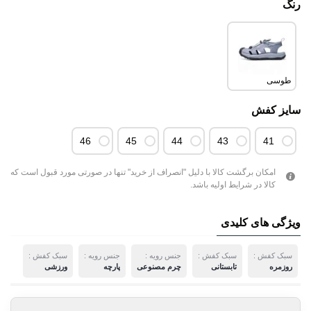
رنگ
طوسی
سایز کفش
46
45
44
43
41
امکان برگشت کالا با دلیل "انصراف از خرید" تنها در صورتی مورد قبول است که
کالا در شرایط اولیه باشد.
ویژگی های کلیدی
سبک کفش :
سبک کفش :
جنس رویه :
جنس رویه :
سبک کفش :
روزمره
تابستانی
چرم مصنوعی
پارچه
ورزشی