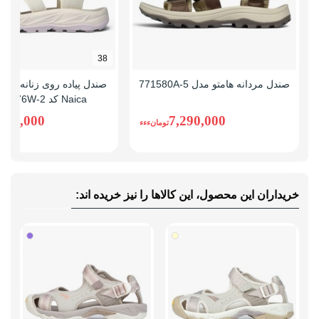
38
صندل مردانه هامتو مدل 771580A-5
صندل پیاده روی زنانه اسن
Naica کد SN-S1276W-2
,300,000
7,290,000
تومانءءء
خریداران این محصول، این کالاها را نیز خریده اند: