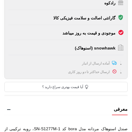
رادکوه
گارانتی اصالت و سلامت فیزیکی کالا
موجودی و قیمت به روز میباشد
snowhawk (اسنوهاک)
آماده ارسال از انبار
ارسال حداکثر تا دو روز کاری
آیا قیمت بهتری سراغ دارید ؟
معرفی
صندل اسنوهاک مردانه مدل bora کد SN-S1277M-1، رویه ترکیبی از