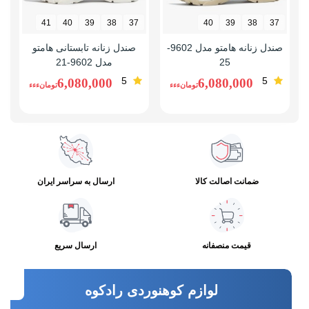
41
40
39
38
37
40
39
38
37
صندل زنانه هامتو مدل 9602-
صندل زنانه تابستانی هامتو
25
مدل 9602-21
5
5
6,080,000
6,080,000
تومانءءء
تومانءءء
ضمانت اصالت کالا
ارسال به سراسر ایران
قیمت منصفانه
ارسال سریع
لوازم کوهنوردی رادکوه