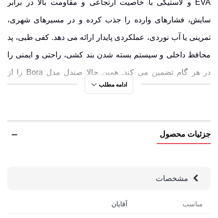
EVA
و
لاستیکی
با خاصیت ارتجاعی و مقاومت بالا در برابر
سایش، فشارهای وارده را جذب کرده و در مسیرهای شهری،
تمرینی یا آب نوردی، عملکردی پایدار ارائه می دهد. کفی طبی، پد
محافظ داخلی و سیستم بسته شدن بند کشی، راحتی و ایمنی را
در هر گام تضمین می کند. همین حالا صندل مدل Bora را از
ادامه مطلب
فروشگاه رادکوه سفارش دهید و تابستانی فعال و بی دغدغه را
آغاز کنید.
برند صندل اسنوهاک تنها به یک مدل خاص محدود نمی شود؛ این
جزئیات محصول
برند
صندل های مردانه متنوعی
با طراحی های فنی، سبک های
مختلف و کاربردهای چندمنظوره ارائه کرده است. اگر به دنبال
مشخصات
گزینه هایی برای طبیعت گردی، استفاده ی روزمره یا فعالیت
های تابستانی هستید، حتماً نگاهی به سایر صندل های اسنوهاک
مناسب
آقایان