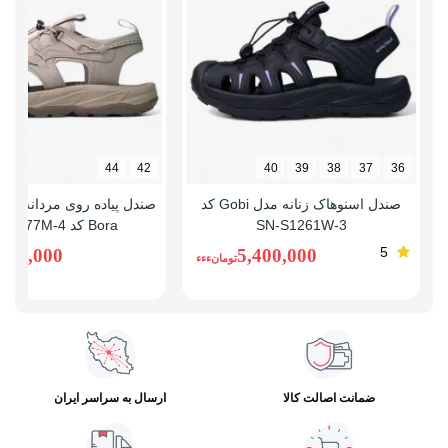
44
42
40
39
38
37
36
صندل اسنوهاک زنانه مدل Gobi کد
صندل پیاده روی مردانه اس
SN-S1261W-3
Bora کد SN-S1277M-4
5
,300,000
5,400,000
تومانءءء
ضمانت اصالت کالا
ارسال به سراسر ایران