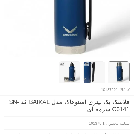
کد کالا:
10137501
فلاسک یک لیتری اسنوهاک مدل BAIKAL کد SN-
C6141 سرمه ای
شناسه محصول:
101375-1