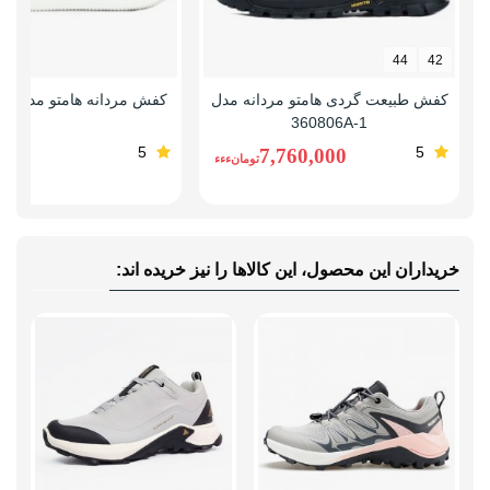
وزن (یک لنگه)
سایز 38: 306 گرم، سایز 40: 336 گرم
راهنمای قالب
قالب این مدل استاندارد است همان
44
42
محصول
سایز شهری خودتان را سفارش دهید.
کفش طبیعت گردی هامتو مردانه مدل
کفش مردانه هامتو مدل 360596A-5
360806A-1
5
5
7,760,000
تومانءءء
-
خریداران این محصول، این کالاها را نیز خریده اند: