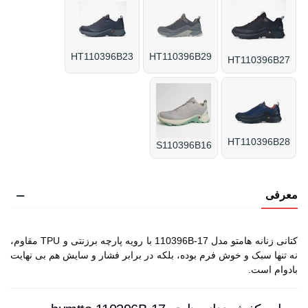
HT110396B23
HT110396B29
HT110396B27
HT110396B28
S110396B16
معرفی
کتانی زنانه هامتو مدل 110396B-17 با رویه پارچه برزنتی و TPU مقاوم،
نه تنها سبک و خوش فرم بوده، بلکه در برابر فشار و سایش هم بی نهایت
بادوام است.