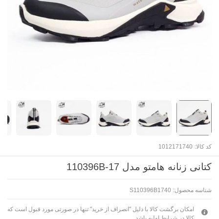
کد کالا:
1012171740
کتانی زنانه هامتو مدل 110396B-17
شناسه محصول:
S110396B1740
امکان برگشت کالا با دلیل "انصراف از خرید" تنها در صورتی مورد قبول است که
کالا در شرایط اولیه باشد.