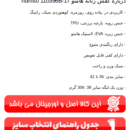
درباره کفش زنانه هامتو humtto 110396B-17
- کاربردی در: پیاده روی، روزمره، کوهنوردی سبک، رانینگ
- جنس رویه: پارچه برزنتی، TPU
- جنس زیره: EVA، لاستیک هامتو
- دارای رنگبندی متنوع
- دارای کفی قابل تعویض
- سبک وزن و راحت
- سایز بندی: 36 تا 41
- وزن یک لنگه سایز 38: 306 گرم