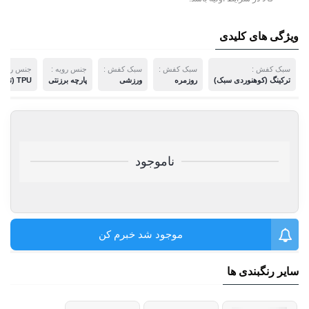
ویژگی های کلیدی
سبک کفش :
سبک کفش :
سبک کفش :
جنس رویه :
جنس رویه 
ترکینگ (کوهنوردی سبک)
روزمره
ورزشی
پارچه برزنتی
TPU (ترمو پلاستیک پلی اورتان)
ناموجود
موجود شد خبرم کن
سایر رنگبندی ها