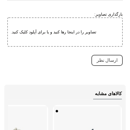
قابلیت جلوگیری از سر خوردن
کاهش فشارهای وارده
بارگذاری تصاویر:
ویژگی های
دارای پد محافظ
تخصصی
طبی
تصاویر را در اینجا رها کنید و یا برای آپلود کلیک کنید.
قابلیت تطبیق با فرم پا
مقاوم در برابر سایش
کاهش فشارهای وارده
بسیار بادوام و محکم
تنفسی (قابلیت گردش هوا)
سبک و راحت
کالاهای مشابه
ضد لغزش
نحوه بسته شدن
بندی
نوع ساق
بدون ساق