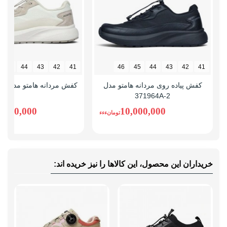
45
44
43
42
41
46
45
44
43
42
41
کفش پیاده روی مردانه هامتو مدل
کفش مردانه هامتو مدل 371964A-1
371964A-2
0,000,000
10,000,000
تومانءءء
خریداران این محصول، این کالاها را نیز خریده اند: