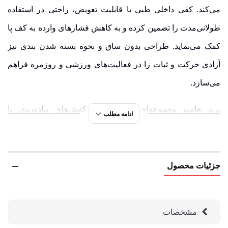
می‌کند. کفی داخلی طبی با قابلیت تعویض، راحتی در استفاده
طولانی‌مدت را تضمین کرده و به کاهش فشارهای وارده به کف پا
کمک می‌نماید. طراحی بدون ساق و نحوه بسته شدن بندی نیز
آزادی حرکت و ثبات را در فعالیت‌های ورزشی و روزمره فراهم
می‌سازد.
برند هامتو مجموعه‌ای تخصصی از کفش‌های پیاده‌روی با
ادامه مطلب
طراحی‌های متنوع و فرم‌های مختلف ارائه کرده که هرکدام برای
نوع خاصی از مسیر، فعالیت و نیاز طراحی شده‌اند. اگر در حال
بررسی یک مدل هستید، توصیه می‌شود سایر
کفش های پیاده‌روی
جزئیات محصول
هامتو
را نیز مرور کنید. مرور سایر مدل‌های پیاده‌روی هامتو،
دیدی وسیع‌تر از امکانات این برند ارائه می‌دهد و انتخابی متناسب
مشخصات
با نیازهای واقعی شما را ممکن می‌سازد.