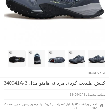
کد کالا:
1018733
کفش طبیعت گردی مردانه هامتو مدل 340941A-3
شناسه محصول:
S340941A3
امکان برگشت کالا با دلیل "انصراف از خرید" تنها در صورتی مورد قبول است که
کالا در شرایط اولیه باشد.