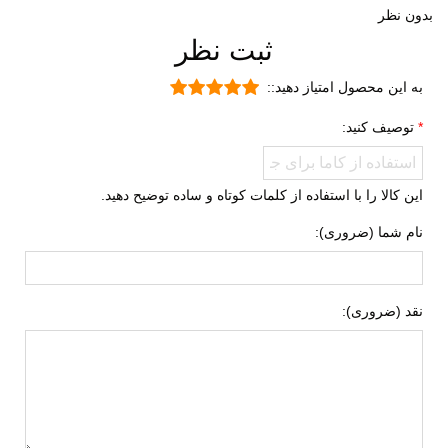
جنگل نوردی
بدون نظر
ثبت نظر
روزمره
تمرین
به این محصول امتیاز دهید::
پیاده روی
توصیف کنید:
جنس رویه
چرم مصنوعی
پارچه
این کالا را با استفاده از کلمات کوتاه و ساده توضیح دهید.
ویژگی کفی داخلی
طبی
نام شما (ضروری):
کفش
قابل تعویض
قابلیت گردش هوا
نقد (ضروری):
جنس زیره
ای وی ای (EVA)
لاستیک هامتو
ویژگی های زیره
آج دار
مقاوم در برابر سایش