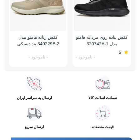
کفش پیاده روی مردانه هامتو
کفش زنانه هامتو مدل
مدل 320742A-1
340229B-2 بند دیسکی
5
- ناموجود -
- ناموجود -
ضمانت اصالت کالا
ارسال به سراسر ایران
قیمت منصفانه
ارسال سریع