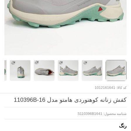
کد کالا:
1012161641
کفش زنانه کوهنوردی هامتو مدل 110396B-16
شناسه محصول:
S110396B1641
رنگ