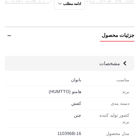
کفش های طراحی شده برای پیاده روی در برند هامتو محدود به
ادامه مطلب
یک مدل نیستند. مدل های متنوع دیگری نیز موجود است که با
توجه به نیاز کاربر قابل انتخاب هستند. این
کفش های پیاده روی
را
هم برسی کنید تا بتوانید مدلی را انتخاب کنید که دقیقاً با سبک
جزئیات محصول
زندگی، نوع فعالیت و شرایط محیطی شما هماهنگ باشد.
کفش ورزشی زنانه هامتو مدل 110396B-16 |
مشخصات
مشخصات کلیدی
مناسب
بانوان
ساختار ارگونومیک برای راحتی در استفاده روزانه
برند
هامتو (HUMTTO)
زیره EVA ارتجاعی با جذب ضربه در هر قدم
دسته بندی
کفش
پد داخلی برای محافظت از نواحی حساس پا
کشور تولید کننده
چین
رویه ضد آب از TPU و پارچه برزنتی مناسب فصل گرم
برند
مناسب برای پیاده روی، طبیعت گردی، کوهنوردی سبک و
مدل محصول
110396B-16
کارهای ساختمانی