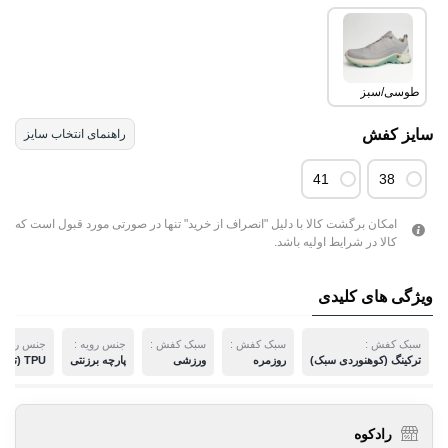
طوسی/سبز
سایز کفش
راهنمای انتخاب سایز
41
38
امکان برگشت کالا با دلیل "انصراف از خرید" تنها در صورتی مورد قبول است که
کالا در شرایط اولیه باشد.
ویژگی های کلیدی
سبک کفش :
سبک کفش :
سبک کفش :
جنس رویه :
جنس رویه 
ترکینگ (کوهنوردی سبک)
روزمره
ورزشی
پارچه برزنتی
TPU (ترمو پلاستیک پلی اورتان)
رادکوه