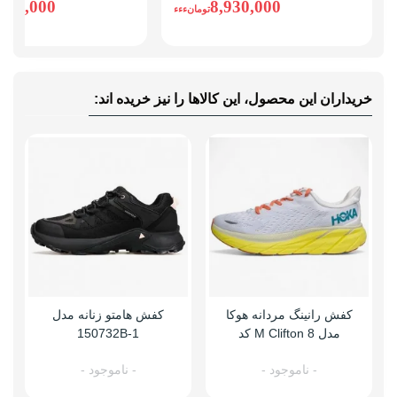
,930,000
8,930,000
تومانءءء
خریداران این محصول، این کالاها را نیز خریده اند:
کفش رانینگ مردانه هوکا
کفش هامتو زنانه مدل
مدل M Clifton 8 کد
150732B-1
1119393
- ناموجود -
- ناموجود -