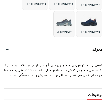
HT110396B23
HT110396B29
HT110396B27
S110396B1
HT110396B28
معرفی
کفش زنانه کوهنوردی هامتو زیره ی آج دار از جنس EVA و لاستیک
اختصاصی هامتو در کفش زنانه هامتو مدل 110396B-16، مثل یه محافظ
حرفه ای عمل می کند و ضد لغزش، ضد سایش و ضد خستگی است.
توضیحات