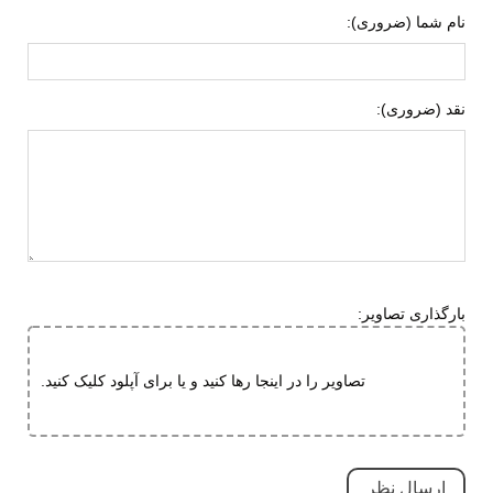
نام شما (ضروری):
TPU (ترمو پلاستیک پلی اورتان)
ویژگی کفی داخلی
قابلیت گردش هوا
کفش
نقد (ضروری):
طبی
قابل تعویض
جنس زیره
ای وی ای (EVA)
لاستیک هامتو
ویژگی های زیره
آج دار
مقاوم در برابر سایش
بارگذاری تصاویر:
قابلیت جلوگیری از سر خوردن
قابلیت ارتجاعی
تصاویر را در اینجا رها کنید و یا برای آپلود کلیک کنید.
کاهش فشارهای وارده
ویژگی های
ضد لغزش
تخصصی
دارای پد محافظ