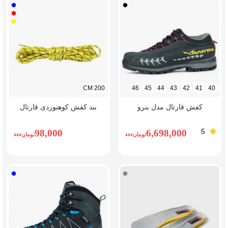
مشکی
آبی
قرمز
زرد
200 CM
46
45
44
43
42
41
40
کفش قارتال مدل بنرو
بند کفش کوهنوردی قارتال
5
98,000
6,698,000
تومانءءء
تومانءءء
طوسی
آبی