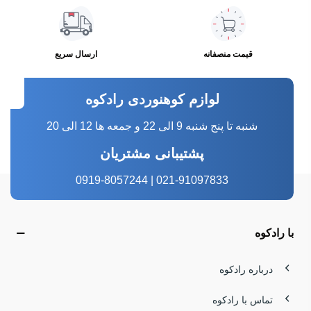
کوهنوردی، تبدیل به انتخاب نخست کوهنوردان حرفه‌ای و
علاقه‌مندان طبیعت شده است.
قیمت منصفانه
ارسال سریع
هر محصول قارتال داستانی از مهندسی دقیق، آزمایش در شرایط
سخت و تجربه واقعی کوهنوردان دارد. وقتی یک کفش قارتال
لوازم کوهنوردی رادکوه
می‌پوشید، نه تنها پاهای شما در امنیت هستند، بلکه حس اعتماد و
شنبه تا پنج شنبه 9 الی 22 و جمعه ها 12 الی 20
آزادی در طبیعت را تجربه می‌کنید. این برند با ترکیب تکنولوژی
پشتیبانی مشتریان
مدرن و طراحی ارگونومیک، راهی برای رسیدن به اوج راحتی و
021-91097833 | 0919-8057244
ایمنی در مسیرهای طولانی و دشوار ارائه می‌دهد.
از کوه‌های برفی تا مسیرهای سنگلاخی، قارتال همراه مطمئن
با رادکوه
شماست. خرید کفش قارتال، سرمایه‌گذاری روی راحتی، دوام و
تجربه‌ای بدون دغدغه در طبیعت است و به هر کسی که عاشق
درباره رادکوه
کوه و ماجراجویی است، حس اطمینان و آرامش می‌دهد.
تماس با رادکوه