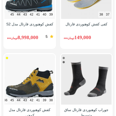
45
44
43
42
41
40
39
38
37
کفی کفش کوهنوردی قارتال
کفش کوهنوردی قارتال مدل S2
5
8,998,000
149,000
تومانءءء
تومانءءء
خاکستری
زرد
خاکستری
تیره
46
45
44
43
42
41
39
38
جوراب کوهنوردی قارتال ساق
کفش کوهنوردی قارتال مدل
متوسط
کمچی