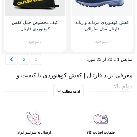
کفش کوهنوردی مردانه و زنانه
کیف مخصوص حمل کفش
قارتال مدل ساوالان
کوهنوردی قارتال
- ناموجود -
- ناموجود -
بعدی
نمایش 1 تا 20 از 23 مورد
1
2
معرفی برند قارتال | کفش کوهنوردی با کیفیت و
دوام بالا
ادامه مطلب
تصور کنید صبح زود در کوهستانی پر از مه و نور طلایی خورشید
قدم می‌گذارید. هر قدم شما با اطمینان و راحتی طی می‌شود،
چرا که کفش‌های قارتال پاهای شما را محافظت می‌کنند. برند
ضمانت اصالت کالا
ارسال به سراسر ایران
قارتال با تمرکز بر دوام، راحتی و عملکرد بالا در کفش‌های