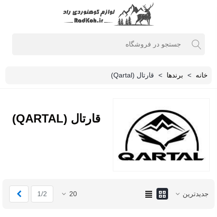
خانه
>
برندها
>
قارتال (Qartal)
قارتال (QARTAL)
بعدی
جدیدترین
20
1/2