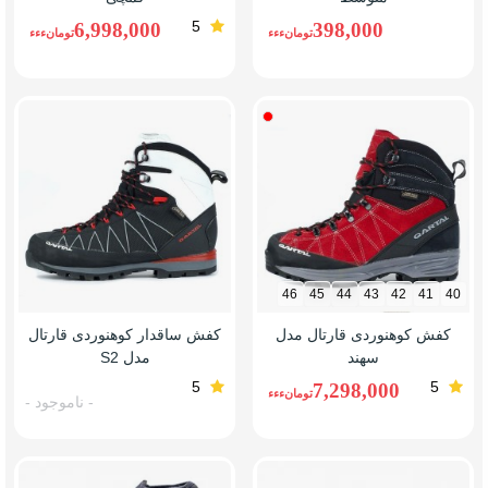
5
6,998,000
398,000
تومانءءء
تومانءءء
قرمز
46
45
44
43
42
41
40
کفش کوهنوردی قارتال مدل
کفش ساقدار کوهنوردی قارتال
سهند
مدل S2
5
5
7,298,000
تومانءءء
- ناموجود -