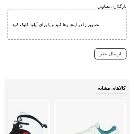
طبی
بارگذاری تصاویر:
تنفسی (قابلیت گردش هوا)
قابلیت تطبیق با فرم پا
تصاویر را در اینجا رها کنید و یا برای آپلود کلیک کنید.
نحوه بسته شدن
بندی
نوع ساق
ساق کوتاه
وزن (یک لنگه)
سایز 42: 521 گرم، سایز 46: 605 گرم
راهنمای قالب
از سایز شهریتان 2 سایز بزرگتر
محصول
سفارش بدهید برای مثال اگر همیشه
سایز 42 می باشد این مدل را سایز 44
کالاهای مشابه
سفارش بدهید