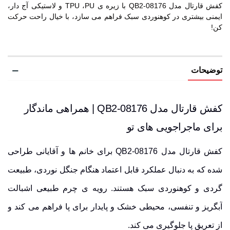
کفش قارتال مدل QB2-08176 با زیره ی TPU ،PU و لاستیکی آج دار،
ایمنی بیشتری در کوهنوردی سبک فراهم می سازد، با خیال راحت حرکت
کن!
توضیحات
کفش قارتال مدل QB2-08176 | همراهی ماندگار
برای ماجراجویی های تو
کفش قارتال مدل QB2-08176 برای خانم ها و آقایانی طراحی
شده که به دنبال عملکرد قابل اعتماد هنگام جنگل نوردی، طبیعت
گردی و کوهنوردی سبک هستند.
رویه ی چرم طبیعی اشبالت
آبگریز
و
تنفسی
، محیطی خشک و پایدار برای پا فراهم می کند و
از تعریق پا جلوگیری می کند.