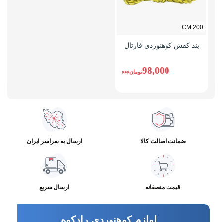
200 CM
بند کفش کوهنوردی قارتال
98,000
تومانءءء
ضمانت اصالت کالا
ارسال به سراسر ایران
قیمت منصفانه
ارسال سریع
لوازم کوهنوردی رادکوه