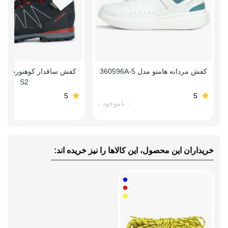
کفش مردانه هامتو مدل 360596A-5
کفش ساقدار کوهنوردی قا
S2
5
5
- ناموجود -
-
خریداران این محصول، این کالاها را نیز خریده اند: