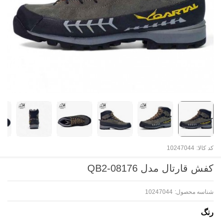
کد کالا:
10247044
کفش قارتال مدل QB2-08176
شناسه محصول:
10247044
رنگ