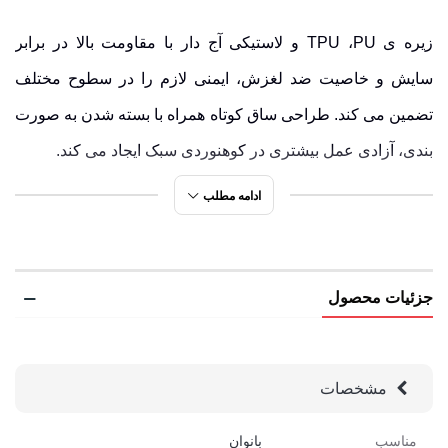
زیره ی TPU ،PU و لاستیکی
آج دار
با
مقاومت بالا در برابر
سایش
و خاصیت
ضد لغزش
، ایمنی لازم را در سطوح مختلف
تضمین می کند. طراحی ساق کوتاه همراه با بسته شدن به صورت
بندی، آزادی عمل بیشتری در کوهنوردی سبک ایجاد می کند.
ادامه مطلب
وجود پد محافظ و کفی طبی قابل تعویض، فشارهای وارده را
کاهش داده و راحتی پا را در استفاده های طولانی مدت حفظ می
کند. این مدل، ترکیبی از دوام، ایمنی و تطبیق پذیری است، انتخابی
جزئیات محصول
مناسب برای مسیرهایی که نیازمند ثبات و راحتی هستند.
کفش کوهنوردی قارتال مدل QB2-08176 | دلایلی که
مشخصات
این کفش را متفاوت می سازند
زیره ی EVA
با خاصیت ارتجاعی و جذب ضربه در مسیرهای
مناسب
بانوان