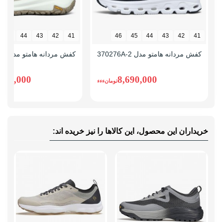
45
44
43
42
41
46
45
44
43
42
41
کفش مردانه هامتو مدل 370276A-2
کفش مردانه هامتو مدل 171341A-1
,930,000
8,690,000
تومانءءء
خریداران این محصول، این کالاها را نیز خریده اند: