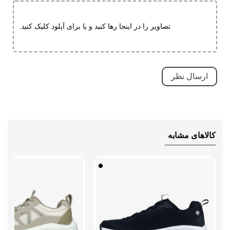
طبی
قابلیت تطبیق با فرم پا
تصاویر را در اینجا رها کنید و یا برای آپلود کلیک کنید.
مقاوم در برابر سایش
نحوه بسته شدن
بندی
نوع ساق
بدون ساق
وزن (یک لنگه)
سایز 42: 177 گرم، سایز 44: 196 گرم
راهنمای قالب
سایز شهری خود را انتخاب کنید. اگر
محصول
فرم پای شما کمی تپل‌ تر است یا پنجه‌
کالاهای مشابه
پهنی دارید، پیشنهاد می‌کنیم یک سایز
بزرگ‌تر سفارش دهید تا حس خوبی
هنگام استفاده داشته باشید