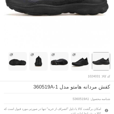
کد کالا:
1024031
کفش مردانه هامتو مدل 360519A-1
شناسه محصول:
S360519A1
امکان برگشت کالا با دلیل "انصراف از خرید" تنها در صورتی مورد قبول است که
کالا در شرایط اولیه باشد.