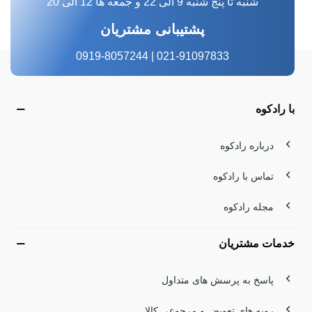
شنبه تا پنج شنبه 9 الی 22 و جمعه ها 12 الی 20
پشتیبانی مشتریان
021-91097833 | 0919-8057244
با رادکوه
درباره رادکوه
تماس با رادکوه
مجله رادکوه
خدمات مشتریان
پاسخ به پرسش های متداول
رویه های تعویض و مرجوعی کالا