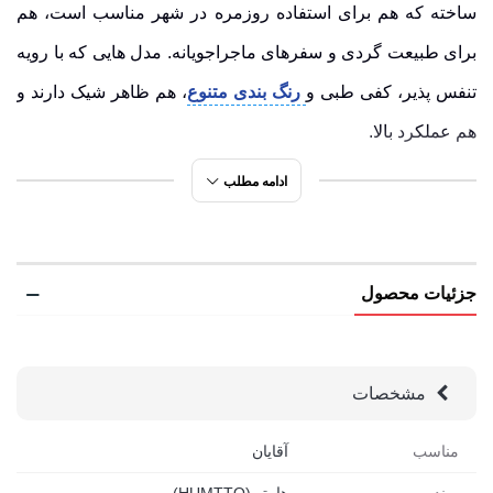
ساخته که هم برای استفاده روزمره در شهر مناسب است، هم
برای طبیعت گردی و سفرهای ماجراجویانه. مدل هایی که با رویه
تنفس پذیر، کفی طبی و
رنگ بندی متنوع
، هم ظاهر شیک دارند و
هم عملکرد بالا.
ادامه مطلب
در فروشگاه
رادکوه
، شما می توانید مدل های اورجینال Humtto
را با خیال راحت تهیه کنید، در رنگ های جذاب و سایزبندی کامل
زنانه و مردانه. داشتن یک ست هماهنگ نه تنها استایل شما را
جزئیات محصول
خاص تر می کند، بلکه تجربه ای از راحتی بی پایان در طول روز به
همراه دارد؛ چه در دل طبیعت باشید، چه در خیابان های پرجنب
وجوش شهر.
مشخصات
کتانی مردانه هامتو 360519A-1 چه ویژگی هایی
مناسب
آقایان
دارد؟ نگاهی دقیق به جزئیات
برند
هامتو (HUMTTO)