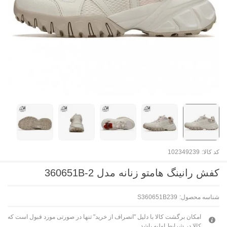
کد کالا:
102349239
کفش رانینگ هامتو زنانه مدل 360651B-2
شناسه محصول:
S360651B239
امکان برگشت کالا با دلیل "انصراف از خرید" تنها در صورتی مورد قبول است که
کالا در شرایط اولیه باشد.