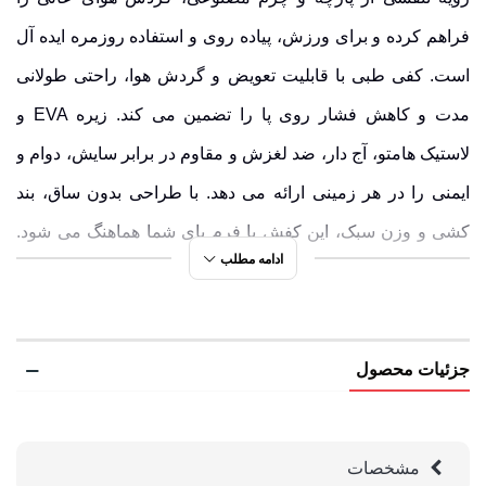
فراهم کرده و برای ورزش، پیاده روی و استفاده روزمره ایده آل
است.
کفی طبی
با قابلیت تعویض و گردش هوا، راحتی طولانی
مدت و کاهش فشار روی پا را تضمین می کند.
زیره EVA
و
لاستیک هامتو،
آج دار
، ضد لغزش و مقاوم در برابر سایش، دوام و
ایمنی را در هر زمینی ارائه می دهد. با طراحی بدون ساق، بند
کشی و وزن سبک، این کفش با فرم پای شما هماهنگ می شود.
ادامه مطلب
فرصت را از دست ندهید و این شاهکار را به سبد خریدتان اضافه
کنید!
برای روزهای گرم و مسیرهای پرانرژی، هر قدم فرصتی برای
جزئیات محصول
حس راحتی و آزادی است! هامتو
کفش صندل
هم طراحی کرده
است که خنکی، سبک وزنی و انعطاف کامل را به شما هدیه می
مشخصات
دهد. اگر به دنبال تجربه ای متفاوت در پیاده روی یا طبیعت گردی