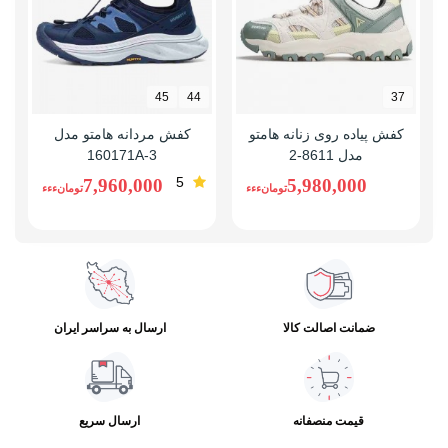
45
44
37
کفش پیاده روی زنانه هامتو
کفش مردانه هامتو مدل
مدل 8611-2
160171A-3
5
7,960,000
5,980,000
تومانءءء
تومانءءء
ضمانت اصالت کالا
ارسال به سراسر ایران
قیمت منصفانه
ارسال سریع