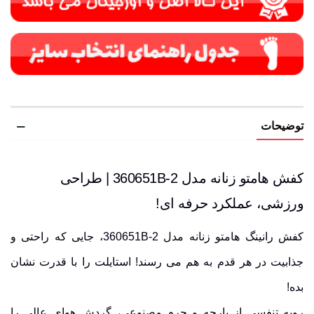
توضیحات
کفش هامتو زنانه مدل 360651B-2 | طراحی
ورزشی، عملکرد حرفه ای!
کفش رانینگ هامتو زنانه مدل 360651B-2، جایی که راحتی و
جذابیت در هر قدم به هم می رسند! استایلت را با قدرت نشان
بده!
رویه تنفسی
از پارچه و چرم مصنوعی، گردش هوای عالی را