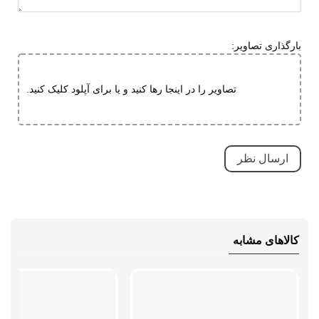
قابلیت ارتجاعی
کاهش فشارهای وارده
بارگذاری تصاویر:
ویژگی های
سبک و راحت
تخصصی
ضد لغزش
تصاویر را در اینجا رها کنید و یا برای آپلود کلیک کنید.
دارای پد محافظ
طبی
قابلیت تطبیق با فرم پا
مقاوم در برابر سایش
بسیار بادوام و محکم
تنفسی (قابلیت گردش هوا)
کالاهای مشابه
نحوه بسته شدن
چسبی
سگکی
بند کشی