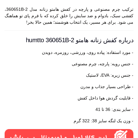
ترکیب چرم مصنوعی و پارچه در کفش هامتو زنانه مدل 360651B-2،
کفشی سبک، بادوام و ضد سایش را خلق کرده که با فرم پای تو هماهنگ
می شود. برای هر مسیر، یک انتخاب هوشمند؛ همین حالا بخر!
درباره کفش زنانه هامتو humtto 360651B-2
- مورد استفاده: پیاده روی، ورزشی، روزمره، دویدن
- جنس رویه: پارچه، چرم مصنوعی
- جنس زیره: EVA، لاستیک
- طراحی بسیار جذاب و مدرن
- قابلیت گردش هوا داخل کفش
- سایز بندی: 36 تا 41
- وزن یک لنگه سایز 38: 322 گرم