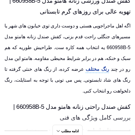
کفش صندل ورزشی زنانه هامتو مدل 660958B-5 |
تهویه عالی برای روزهای گرم تابستانی
اگه اهل ماجراجویی هستی و دوست داری توی خیابون های شهر یا
مسیرهای جنگلی راحت قدم بزنی، کفش صندل زنانه هامتو مدل
660958B-5 یه انتخاب همه کاره ست. طراحیش طوریه که هم
سبک و خنکه، هم در برابر شرایط محیطی مقاومه. هامتو این مدل
رو در چند
رنگ مختلف
عرضه کرده، از رنگ های خنثی گرفته تا
رنگ های شاد تابستونی. پس می تونی با توجه به استایلت، رنگ
دلخواهت رو انتخاب کنی.
کفش صندل راحتی زنانه هامتو مدل 660958B-5 |
بررسی کامل ویژگی های فنی
رویه مقاوم از پارچه تنفسی، چرم طبیعی و مصنوعی
ادامه مطلب