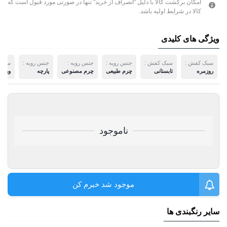
امکان برگشت کالا با دلیل "انصراف از خرید" تنها در صورتی مورد قبول است که
کالا در شرایط اولیه باشد.
ویژگی های کلیدی
سبک کفش :
سبک کفش :
جنس رویه :
جنس رویه :
جنس رویه :
سبک 
روزمره
تابستانی
چرم طبیعی
چرم مصنوعی
پارچه
ورزش
ناموجود
موجود شد خبرم کن
سایر رنگبندی ها