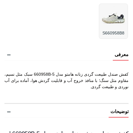
S660958B8
معرفی
کفش صندل طبیعت گردی زنانه هامتو مدل 660958B-5 سبک مثل نسیم،
مقاوم مثل سنگ؛ با منافذ خروج آب و قابلیت گردش هوا، آماده برای آب
نوردی و طبیعت گردی.
توضیحات