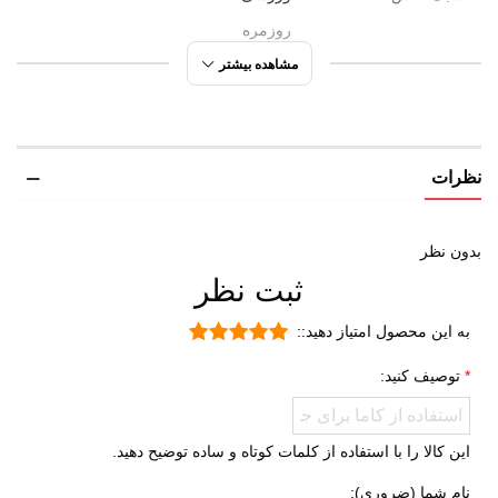
روزمره
تابستانی
مشاهده بیشتر
مورد استفاده
راحتی
ورزشی
نظرات
روزمره
تمرین
پیاده روی
بدون نظر
ثبت نظر
شهری
طبیعت گردی
به این محصول امتیاز دهید::
دویدن
توصیف کنید:
آب نوردی
جنس رویه
چرم طبیعی
این کالا را با استفاده از کلمات کوتاه و ساده توضیح دهید.
چرم مصنوعی
نام شما (ضروری):