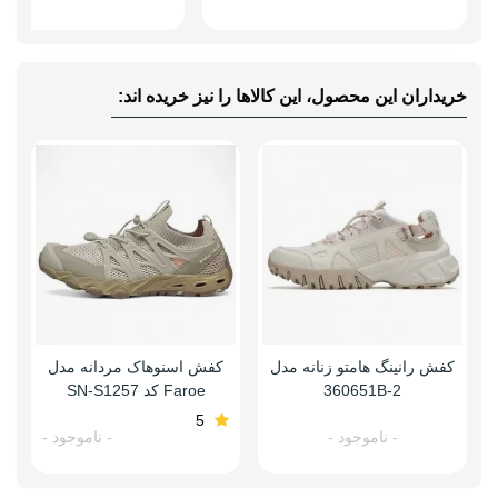
محصول
همان سایز شهری خودتان را سفارش
بدهید در صورت پوشیدن دو سایز، سایز
کوچیک تر را انتخاب کنید.
خریداران این محصول، این کالاها را نیز خریده اند:
کفش رانینگ هامتو زنانه مدل
کفش اسنوهاک مردانه مدل
360651B-2
Faroe کد SN-S1257
5
- ناموجود -
- ناموجود -