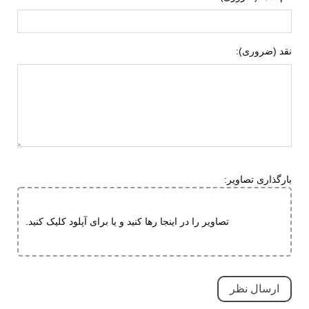
پارچه
ویژگی کفی داخلی
طبی
کفش
نقد (ضروری):
قابل تعویض
قابلیت گردش هوا
جنس زیره
ای وی ای (EVA)
لاستیک هامتو
تی پی یو (TPU)
ویژگی های زیره
قابلیت ارتجاعی
بارگذاری تصاویر:
انعطاف پذیر
دارای منافذ برای خروج آب
تصاویر را در اینجا رها کنید و یا برای آپلود کلیک کنید.
مقاوم در برابر سایش
قابلیت جلوگیری از سر خوردن
ویژگی های
طبی
تخصصی
قابلیت تطبیق با فرم پا