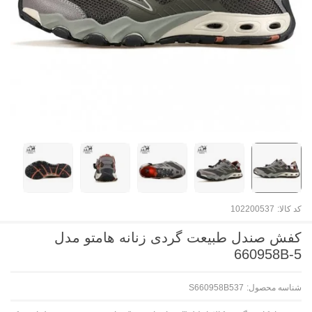
کد کالا:
102200537
کفش صندل طبیعت گردی زنانه هامتو مدل
660958B-5
شناسه محصول:
S660958B537