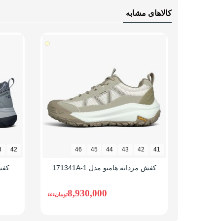
سگک
کالاهای مشابه
بند ک
نوع ساق
بدون
وزن (یک لنگه)
سایز 42: 223 گرم، سایز 44: 239 
راهنمای قالب محصول
در ای
سایز 42 می پوشید این مدل را 43 انتخاب ک
3
42
46
45
44
43
42
41
کفش مردانه هامتو مدل 171341A-1
کفش
8,930,000
تومانءءء