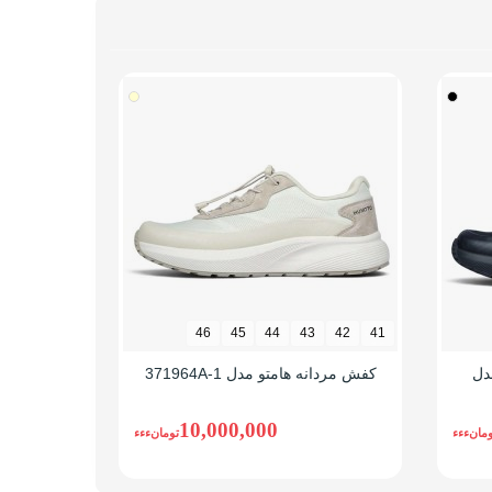
ایز شهری خود یک سایز بزرگ تر، برای مثال اگه همیشه
46
45
44
43
42
41
دل
کفش مردانه هامتو مدل 371964A-1
کفش پیا
10,000,000
ومانءءء
تومانءءء