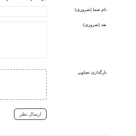
قابلی
نام شما (ضروری):
جنس زیره
ای وی ا
نقد (ضروری):
لاستی
ویژگی های زیره
قابلی
انعطا
مقاوم
ویژگی های تخصصی
تنفسی
بارگذاری تصاویر:
سبک 
طبی
خرید آنلاین کفش مردانه هامتو مدل 360890A-1
قابلی
مقاوم
بسیار
ضمانت اصالت، انتخابی بی دردسر و مطمئنه. اگه دنبال خ
نحوه بسته شدن
چسبی