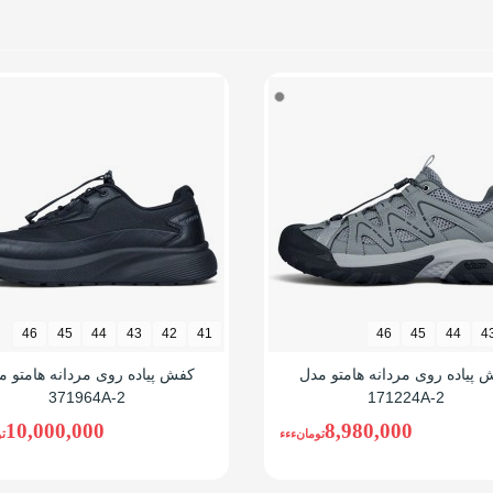
ی
شی
 ساق
گرم
ن مدل کسانی که دو سایز می پوشند سایز بزرگتر را سفارش بدهند. یعنی از س
نید
46
45
44
43
42
41
46
45
44
4
 پیاده روی مردانه هامتو مدل
کفش پیاده روی مردانه هامتو م
371964A-2
171224A-2
10,000,000
8,980,000
تومانءءء
ت