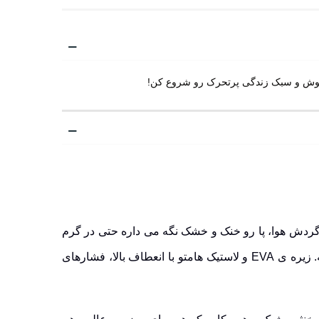
ی داشته باشی که هر قدم باهاش مثل قدم زدن در نسیم باشه. رویه ی پارچه ای و TPU با قابلیت گردش هوا، پا رو خنک و خشک نگه می داره حتی در گرم
ترین روزها. طراحی بدون ساق و سیستم بسته شدن ترکیبی (بند کشی، سگکی، چسبی) آزادی کامل حرکت رو فراهم می کنه. زیره ی EVA و لاستیک هامتو با انعطاف بالا، فشارهای