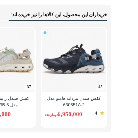
خریداران این محصول، این کالاها را نیز خریده اند:
37
43
کفش صندل مردانه هامتو مدل
کفش صندل رانینگ
630551A-2
مدل 660893B-5
4
,000
6,950,000
تومانءءء