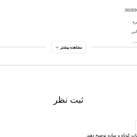
36089
ره
انی
ی
مشاهده بیشتر
 روی
ره
ثبت نظر
مصنوعی
تعویض
لمات کوتاه و ساده توضیح دهید.