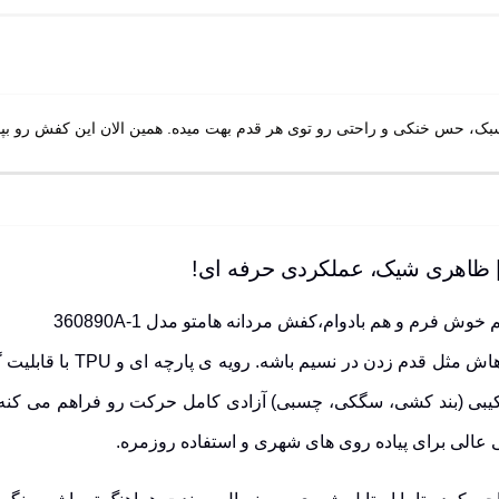
 فرم و هم بادوام،کفش مردانه هامتو مدل 360890A-1
دقیقاً همونه. تصور کن کفش
ی عالی برای پیاده روی های شهری و استفاده روزمره.