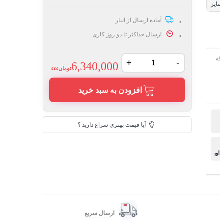
ایز
آماده ارسال از انبار
ارسال حداکثر تا دو روز کاری
ه
+
-
6,340,000
تومانءءء
افزودن به سبد خرید
آیا قیمت بهتری سراغ دارید ؟
ارسال سریع