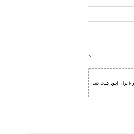
و یا برای آپلود کلیک کنید.
با رادکوه، فقط کفش نمی خری؛ یه تجربه حرفه ای از خرید آنلاین رو لمس می کنی. خرید کفش مردانه هامتو مدل 360890A-1 از رادکوه به خاطر پشتیبانی تخصصی، ارسال سریع و
و سفارش بده و خیالت از همه چیز راحت باشه.