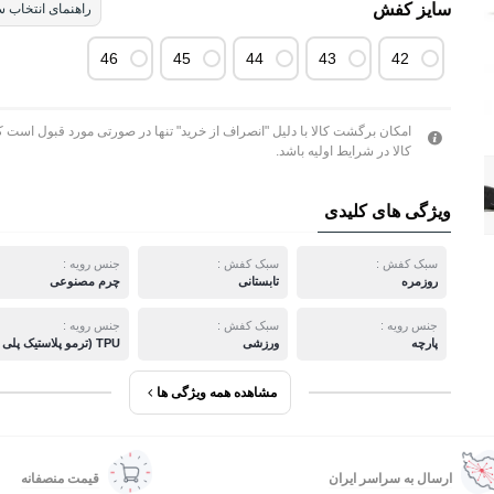
سایز کفش
راهنمای انتخاب س
46
45
44
43
42
امکان برگشت کالا با دلیل "انصراف از خرید" تنها در صورتی مورد قبول است ک
کالا در شرایط اولیه باشد.
ویژگی های کلیدی
سبک کفش :
سبک کفش :
جنس رویه :
روزمره
تابستانی
چرم مصنوعی
جنس رویه :
سبک کفش :
جنس رویه :
پارچه
ورزشی
TPU (ترمو پلاستیک پلی اورتان)
مشاهده همه ویژگی ها
ارسال به سراسر ایران
قیمت منصفانه