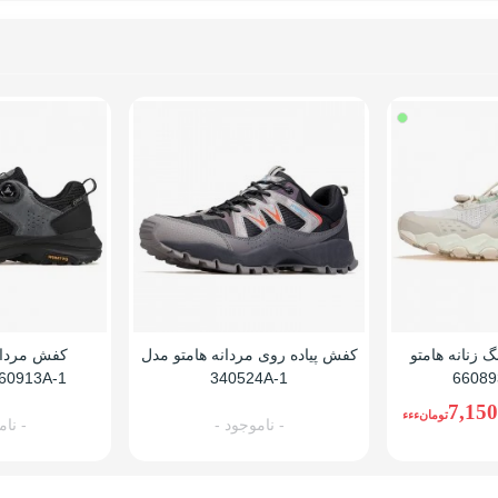
 زنانه هامتو
کفش پیاده روی مردانه هامتو مدل
کفش مردان
340524A-1
160913A-1 بند دیس
7,150
تومانءءء
- ناموجود -
- نام