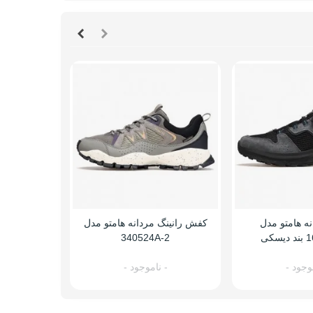
ه هامتو مدل
کفش رانینگ مردانه هامتو مدل
صندل کوهنو
کی
340524A-2
مدل 10096A-1
5
وجود -
- ناموجود -