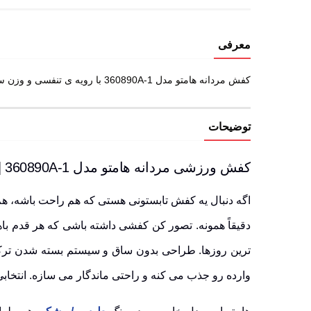
معرفی
کفش مردانه هامتو مدل 360890A-1 با رویه ی تنفسی و وزن سبک، حس خنکی و راحتی رو توی هر قدم بهت میده. همین الان این کفش رو بپوش و سبک زندگی پرتحرک رو شروع کن!
توضیحات
کفش ورزشی مردانه هامتو مدل 360890A-1 | ظاهری شیک، عملکردی حرفه ای!
اگه دنبال یه کفش تابستونی هستی که هم راحت باشه، هم خوش
وارده رو جذب می کنه و راحتی ماندگار می سازه. انتخاب