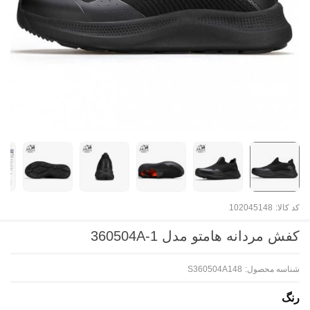
کد کالا:
102045148
کفش مردانه هامتو مدل 360504A-1
شناسه محصول:
S360504A148
رنگ