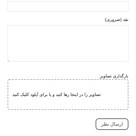
جنس زیره
ای وی ای (EVA)
لاستیک هامتو
نقد (ضروری):
ویژگی های زیره
انعطاف پذیر
مقاوم در برابر سایش
قابلیت ارتجاعی
ویژگی های
تنفسی (قابلیت گردش هوا)
تخصصی
سبک و راحت
طبی
بارگذاری تصاویر:
دارای پد محافظ
قابلیت تطبیق با فرم پا
تصاویر را در اینجا رها کنید و یا برای آپلود کلیک کنید.
روش اندازه گیری: کفی یکی از کفش های مناسب خود را خارج
مقاوم در برابر سایش
کرده، طول آن را از پاشنه تا نوک اندازه بگیرید و با جدول بالا
بسیار بادوام و محکم
مطابقت دهید.
نحوه بسته شدن
بدون بند (ساده)