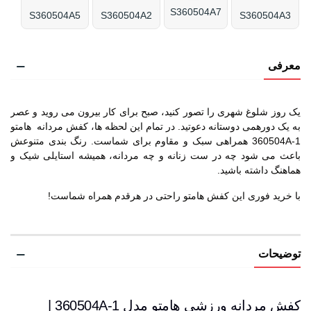
S360504A7
S360504A5
S360504A2
S360504A3
معرفی
یک روز شلوغ شهری را تصور کنید، صبح برای کار بیرون می روید و عصر
به یک دورهمی دوستانه دعوتید. در تمام این لحظه ها، کفش مردانه هامتو
360504A-1 همراهی سبک و مقاوم برای شماست. رنگ بندی متنوعش
باعث می شود چه در ست زنانه و چه مردانه، همیشه استایلی شیک و
هماهنگ داشته باشید.
با خرید فوری این کفش هامتو راحتی در هرقدم همراه شماست!
توضیحات
کفش مردانه ورزشی هامتو مدل 360504A-1 |