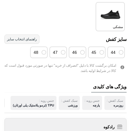
مشکی
سایز کفش
راهنمای انتخاب سایز
48
47
46
45
44
امکان برگشت کالا با دلیل "انصراف از خرید" تنها در صورتی مورد قبول است که
کالا در شرایط اولیه باشد.
ویژگی های کلیدی
سبک کفش :
جنس رویه :
سبک کفش :
جنس رویه :
م
روزمره
پارچه
ورزشی
TPU (ترمو پلاستیک پلی اورتان)
رادکوه