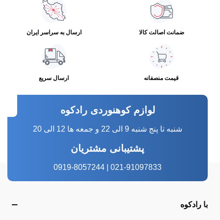
ضمانت اصالت کالا
ارسال به سراسر ایران
قیمت منصفانه
ارسال سریع
لوازم کوهنوردی رادکوه
شنبه تا پنج شنبه 9 الی 22 و جمعه ها 12 الی 20
پشتیبانی مشتریان
021-91097833 | 0919-8057244
با رادکوه