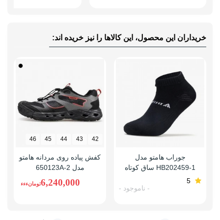
پرداخت نهایی: با انتخاب گزینه «تأیید و پرداخت نهایی»،
سفارش شما ثبت خواهد شد.
خریداران این محصول، این کالاها را نیز خریده اند:
پس از پرداخت موفق، شماره سفارش از طریق پیامک برای شما
ارسال می شود و در هر زمان می توانید وضعیت سفارش خود را
از بخش تاریخچه سفارشات حساب کاربری پیگیری کنید.
در صورت داشتن هرگونه سوال نیز کارشناسان رادکوه از طریق
چت آنلاین و تماس تلفنی آماده پاسخگویی هستند.
46
45
44
43
42
جوراب هامتو مدل
کفش پیاده روی مردانه هامتو
HB202459-1 ساق کوتاه
مدل 650123A-2
5
6,240,000
تومانءءء
- ناموجود -