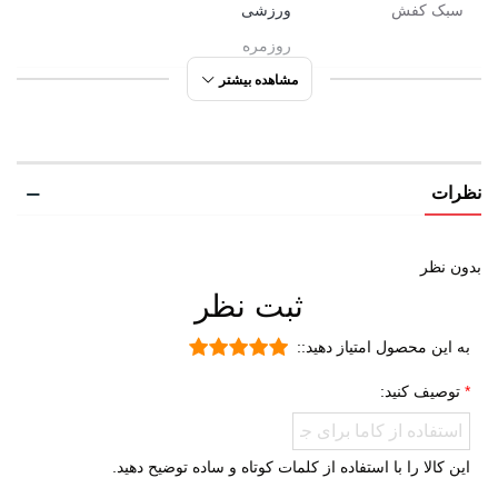
سبک کفش
ورزشی
روزمره
مشاهده بیشتر
مورد استفاده
پیاده روی
دویدن
راحتی
نظرات
ورزشی
روزمره
شهری
بدون نظر
ثبت نظر
تمرین
جنس رویه
TPU (ترمو پلاستیک پلی اورتان)
به این محصول امتیاز دهید::
پارچه
توصیف کنید:
ویژگی کفی داخلی
قابلیت گردش هوا
کفش
طبی
این کالا را با استفاده از کلمات کوتاه و ساده توضیح دهید.
قابل تعویض