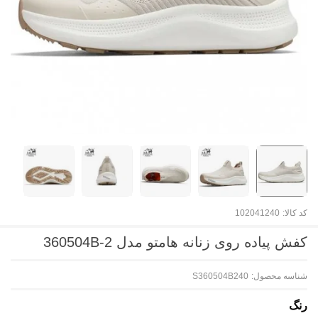
کد کالا:
102041240
کفش پیاده روی زنانه هامتو مدل 360504B-2
شناسه محصول:
S360504B240
رنگ