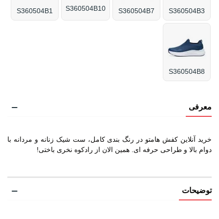
S360504B10
S360504B1
S360504B7
S360504B3
S360504B8
معرفی
خرید آنلاین کفش هامتو در رنگ بندی کامل، ست شیک زنانه و مردانه با
دوام بالا و طراحی حرفه ای. همین الان از رادکوه نخری باختی!
توضیحات