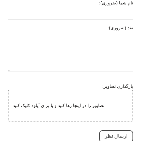
نام شما (ضروری):
جنس زیره
ای وی ای (EVA)
لاستیک هامتو
نقد (ضروری):
ویژگی های زیره
انعطاف پذیر
مقاوم در برابر سایش
قابلیت ارتجاعی
ویژگی های
مقاوم در برابر سایش
تخصصی
بسیار بادوام و محکم
تنفسی (قابلیت گردش هوا)
بارگذاری تصاویر:
سبک و راحت
طبی
تصاویر را در اینجا رها کنید و یا برای آپلود کلیک کنید.
قابلیت تطبیق با فرم پا
نحوه بسته شدن
بدون بند (ساده)
نوع ساق
بدون ساق