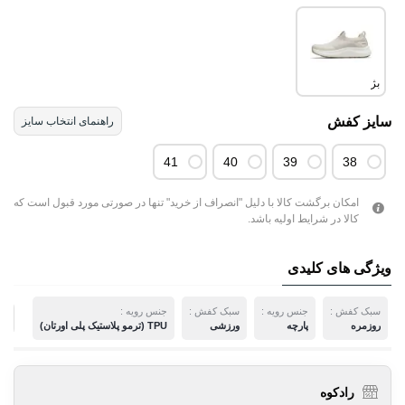
بژ
سایز کفش
راهنمای انتخاب سایز
41
40
39
38
امکان برگشت کالا با دلیل "انصراف از خرید" تنها در صورتی مورد قبول است که
کالا در شرایط اولیه باشد.
ویژگی های کلیدی
سبک کفش :
جنس رویه :
سبک کفش :
جنس رویه :
م
روزمره
پارچه
ورزشی
TPU (ترمو پلاستیک پلی اورتان)
رادکوه