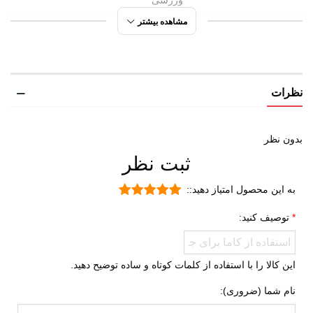
ورزشی
مشاهده بیشتر
مورد استفاده
پیاده روی
دویدن
شهری
نظرات
راحتی
ورزشی
روزمره
بدون نظر
ثبت نظر
تمرین
جنس رویه
چرم مصنوعی
به این محصول امتیاز دهید::
پارچه
توصیف کنید:
ویژگی کفی داخلی
طبی
کفش
قابل تعویض
این کالا را با استفاده از کلمات کوتاه و ساده توضیح دهید.
قابلیت گردش هوا
نام شما (ضروری):
جنس زیره
لاستیک هامتو