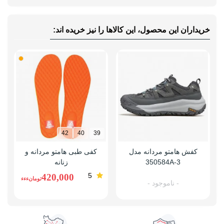
خریداران این محصول، این کالاها را نیز خریده اند:
42
40
39
کفش هامتو مردانه مدل
کفی طبی هامتو مردانه و
350584A-3
زنانه
5
420,000
تومانءءء
- ناموجود -