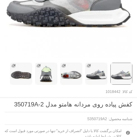
کد کالا:
1018442
کفش پیاده روی مردانه هامتو مدل 350719A-2
شناسه محصول:
S350719A2
امکان برگشت کالا با دلیل "انصراف از خرید" تنها در صورتی مورد قبول است که
کالا در شرایط اولیه باشد.