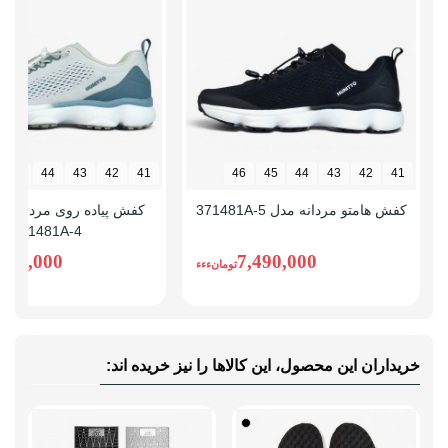
45
44
43
42
41
46
45
44
43
42
41
کفش هامتو مردانه مدل 371481A-5
کفش پیاده روی مردانه ها
371481A-4
,490,000
7,490,000
تومانءءء
خریداران این محصول، این کالاها را نیز خریده اند: