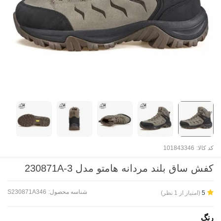
کد کالا:
101843346
کفش ساق بلند مردانه هامتو مدل 230871A-3
شناسه محصول:
S230871A346
(امتیاز از 1 نظر)
5
رنگ