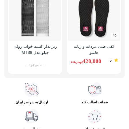
40
کفی طبی مردانه و زنانه
زیرانداز کسیه خواب رولی
هامتو
جیلو مدل MT88
5
420,000
تومانءءء
- ناموجود -
ضمانت اصالت کالا
ارسال به سراسر ایران