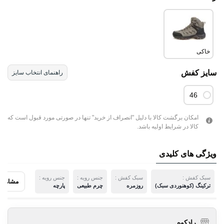
خاکی
سایز کفش
راهنمای انتخاب سایز
46
امکان برگشت کالا با دلیل "انصراف از خرید" تنها در صورتی مورد قبول است که
کالا در شرایط اولیه باشد.
ویژگی های کلیدی
سبک کفش :
سبک کفش :
جنس رویه :
جنس رویه :
مشاهده 
ترکینگ (کوهنوردی سبک)
روزمره
چرم طبیعی
پارچه
رادکوه