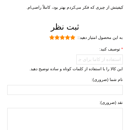
مقاوم در برابر سایش
کیفیتش از چیزی که فکر می‌کردم بهتر بود، کاملاً راضی‌ام.
قابلیت جلوگیری از سر خوردن
ویژگی های
کاهش فشارهای وارده
ثبت نظر
تخصصی
بسیار بادوام و محکم
به این محصول امتیاز دهید::
طبی
توصیف کنید:
تنفسی (قابلیت گردش هوا)
قابلیت تطبیق با فرم پا
این کالا را با استفاده از کلمات کوتاه و ساده توضیح دهید.
سبک و راحت
ضد لغزش
نام شما (ضروری):
دارای پد محافظ
مقاوم در برابر سایش
نقد (ضروری):
نحوه بسته شدن
بندی
نوع ساق
ساق بلند