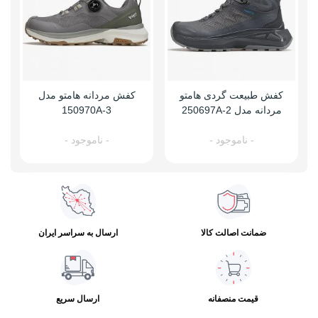
کفش طبیعت گردی هامتو
کفش مردانه هامتو مدل
ک
مردانه مدل 250697A-2
150970A-3
- ناموجود -
- ناموجود -
ضمانت اصالت کالا
ارسال به سراسر ایران
قیمت منصفانه
ارسال سریع