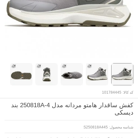
کد کالا:
101784445
کفش ساقدار هامتو مردانه مدل 250818A-4 بند
دیسکی
شناسه محصول:
S250818A445