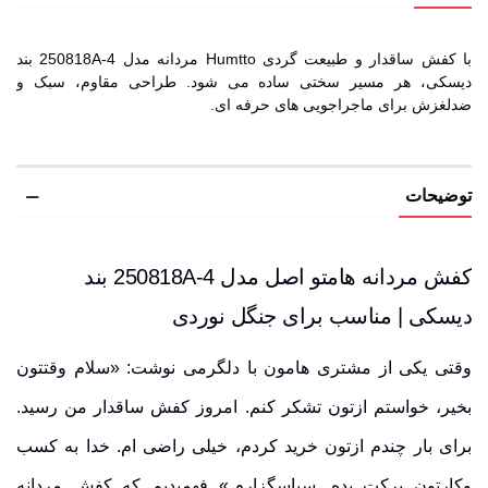
با کفش ساقدار و طبیعت گردی Humtto مردانه مدل 250818A-4 بند
دیسکی، هر مسیر سختی ساده می شود. طراحی مقاوم، سبک و
ضدلغزش برای ماجراجویی های حرفه ای.
توضیحات
کفش مردانه هامتو اصل مدل 250818A-4 بند
دیسکی | مناسب برای جنگل نوردی
وقتی یکی از مشتری هامون با دلگرمی نوشت: «سلام وقتتون
بخیر، خواستم ازتون تشکر کنم. امروز کفش ساقدار من رسید.
برای بار چندم ازتون خرید کردم، خیلی راضی ام. خدا به کسب
وکارتون برکت بده. سپاسگزارم.» فهمیدیم که کفش مردانه