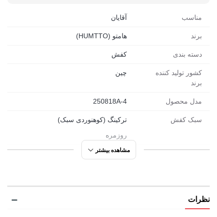
در دل طبیعت کم نیاره، همین حالا مدل دلخواهت رو انتخاب کن.
مناسب
آقایان
برای دیدن رنگ ها، عکس های واقعی و تجربه های مشتری ها،
برند
هامتو (HUMTTO)
حتماً یه سر به
پیج اینستاگرام
بزن، جایی که هر قدم، با رضایت
دسته بندی
کفش
همراهه.
کشور تولید کننده
چین
برند
کفش اسپرت هامتو مردانه مدل 250818A-4 | لیستی
مدل محصول
250818A-4
از ویژگی های تخصصی
سبک کفش
ترکینگ (کوهنوردی سبک)
انتخابی عالی برای جنگل نوردی:
دره نوردی، طبیعت گردی و
روزمره
پیاده روی
مشاهده بیشتر
مورد استفاده
طبیعت گردی
رویه ترکیبی از TPU و پارچه
: بادوام، تنفس پذیر و خوش فرم
جنگل نوردی
کفی طبی با قابلیت تعویض و گردش هوا:
راحتی در هر قدم
روزمره
زیره سه لایه از EVA، TPU و لاستیک هامتو:
سبک و مقاوم
نظرات
پیاده روی
آج دار و ضدلغزش:
مناسب برای مسیرهای ناهموار و مرطوب
کوهنوردی سبک