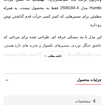
Humtto مدل 250818A-4 فقط یه محصول نیست، یه همراه
مطمئن برای مسیرهایی که کمتر کسی جرأت قدم گذاشتن توش
رو داره.
این مدل با بند دیسکی حرفه ای، طراحی شده برای مردانی که
عاشق جنگل نوردی، مسیرهای ناهموار و تجربه های تازه هستن.
زیره مقاوم، قالب طبی و طراحی ضدلغزشش باعث شده هر
ادامه مطلب
قدم، با اطمینان برداشته بشه، حتی روی خاک خیس، سنگ های
لغزنده یا شیب های تند.
جزئیات محصول
رنگ بندی های متنوع این کفش ساقدار، از ترکیب های خنثی تا
اسپرت، به شما این امکان رو می ده که هم زمان با عملکرد،
استایل شخصی تون رو هم حفظ کنید. اگه دنبال کفشی هستی که
مشخصات