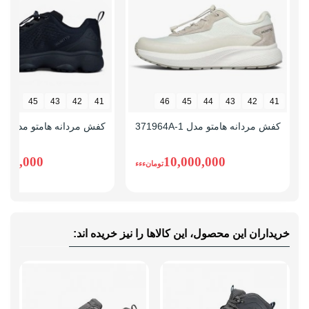
45
43
42
41
46
45
44
43
42
41
کفش مردانه هامتو مدل 371964A-1
کفش مردانه هامتو مدل 371481A-1
,490,000
10,000,000
تومانءءء
خریداران این محصول، این کالاها را نیز خریده اند: