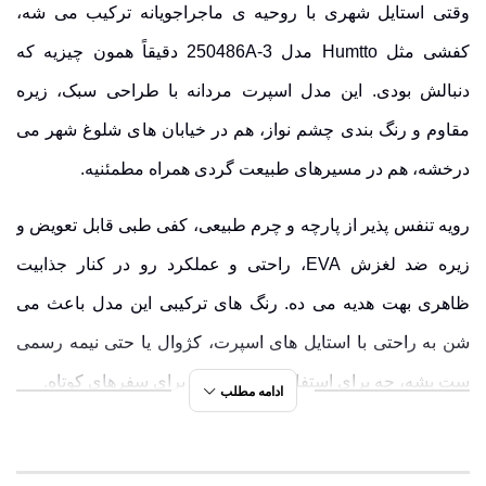
وقتی استایل شهری با روحیه ی ماجراجویانه ترکیب می شه،
کفشی مثل Humtto مدل 250486A-3 دقیقاً همون چیزیه که
دنبالش بودی. این مدل اسپرت مردانه با طراحی سبک، زیره
مقاوم و رنگ بندی چشم نواز، هم در خیابان های شلوغ شهر می
درخشه، هم در مسیرهای طبیعت گردی همراه مطمئنیه.
رویه تنفس پذیر از پارچه و چرم طبیعی، کفی طبی قابل تعویض و
زیره ضد لغزش EVA، راحتی و عملکرد رو در کنار جذابیت
ظاهری بهت هدیه می ده. رنگ های ترکیبی این مدل باعث می
شن به راحتی با استایل های اسپرت، کژوال یا حتی نیمه رسمی
ست بشه، چه برای استفاده روزمره، چه برای سفرهای کوتاه.
ادامه مطلب
برای دیدن رنگ ها، ست های پیشنهادی و عکس های واقعی از این
مدل، حتماً سری به
پیج اینستاگرام
بزن، جایی که راحتی، استایل و