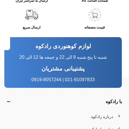
ضمانت اصالت کالا
ارسال به سراسر ایران
قیمت منصفانه
ارسال سریع
لوازم کوهنوردی رادکوه
شنبه تا پنج شنبه 9 الی 22 و جمعه ها 12 الی 20
پشتیبانی مشتریان
021-91097833 | 0919-8057244
با رادکوه
درباره رادکوه