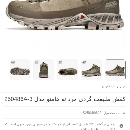
کد کالا:
1016723
کفش طبیعت گردی مردانه هامتو مدل 250486A-3
شناسه محصول:
S250486A3
امکان برگشت کالا با دلیل "انصراف از خرید" تنها در صورتی مورد قبول است که
کالا در شرایط اولیه باشد.