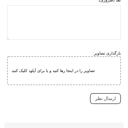
قابل تعویض
قابلیت گردش هوا
جنس زیره
ای وی ای (EVA)
لاستیک هامتو
ویژگی های زیره
انعطاف پذیر
آج دار
بارگذاری تصاویر:
مقاوم در برابر سایش
قابلیت جلوگیری از سر خوردن
تصاویر را در اینجا رها کنید و یا برای آپلود کلیک کنید.
کاهش فشارهای وارده
ویژگی های
کاهش فشارهای وارده
تخصصی
بسیار بادوام و محکم
تنفسی (قابلیت گردش هوا)
سبک و راحت
ضد آب