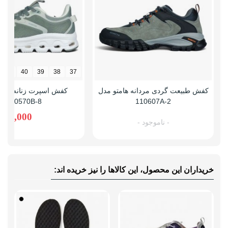
وزن (یک لنگه)
سایز 38: 219 گرم، سایز 40: 314 گرم
41
40
39
38
37
کفش طبیعت گردی مردانه هامتو مدل
کفش اسپرت زنانه هامت
360570B-8
110607A-2
,880,000
- ناموجود -
خریداران این محصول، این کالاها را نیز خریده اند: