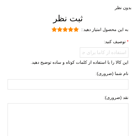
ورزشی
بدون نظر
ثبت نظر
روزمره
تمرین
به این محصول امتیاز دهید::
جنس رویه
چرم مصنوعی
توصیف کنید:
پارچه
ویژگی کفی داخلی
طبی
این کالا را با استفاده از کلمات کوتاه و ساده توضیح دهید.
کفش
قابل تعویض
نام شما (ضروری):
قابلیت گردش هوا
جنس زیره
ای وی ای (EVA)
نقد (ضروری):
لاستیک هامتو
ویژگی های زیره
آج دار
مقاوم در برابر سایش
قابلیت جلوگیری از سر خوردن