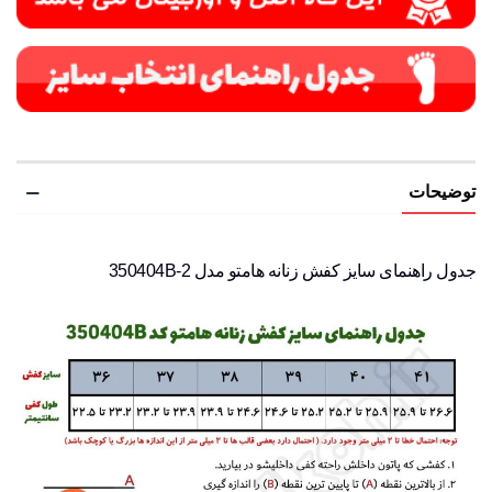
توضیحات
جدول راهنمای سایز کفش زنانه هامتو مدل 350404B-2