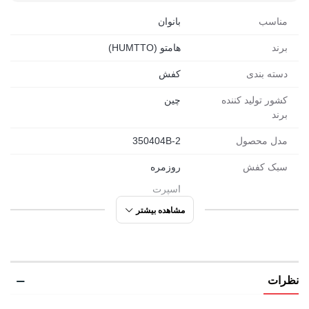
مناسب
بانوان
برند
هامتو (HUMTTO)
دسته بندی
کفش
کشور تولید کننده
چین
برند
مدل محصول
350404B-2
سبک کفش
روزمره
اسپرت
ورزشی
مشاهده بیشتر
مورد استفاده
پیاده روی
شهری
نظرات
دویدن
راحتی