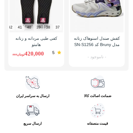
43
42
41
40
39
38
37
کفش صندل اسنوهاک زنانه
کفی طبی مردانه و زنانه
ک
مدل Bruny کد SN-S1256
هامتو
5
420,000
تومانءءء
- ناموجود -
ضمانت اصالت کالا
ارسال به سراسر ایران
قیمت منصفانه
ارسال سریع