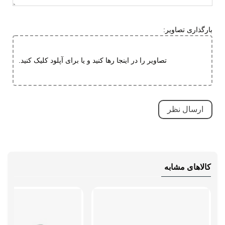
قابلیت ارتجاعی
کاهش فشارهای وارده
بارگذاری تصاویر:
ویژگی های
تنفسی (قابلیت گردش هوا)
تخصصی
سبک و راحت
تصاویر را در اینجا رها کنید و یا برای آپلود کلیک کنید.
ضد لغزش
دارای پد محافظ
طبی
قابلیت تطبیق با فرم پا
مقاوم در برابر سایش
کاهش فشارهای وارده
کالاهای مشابه
بسیار بادوام و محکم
نحوه بسته شدن
بندی
نوع ساق
بدون ساق