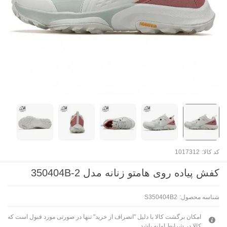
کد کالا:
1017312
کفش پیاده روی هامتو زنانه مدل 350404B-2
شناسه محصول:
S350404B2
امکان برگشت کالا با دلیل "انصراف از خرید" تنها در صورتی مورد قبول است که
کالا در شرایط اولیه باشد.