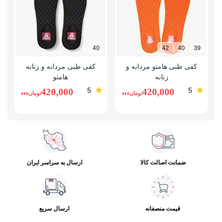
40
42
40
39
کفی طبی هامتو مردانه و
کفی طبی مردانه و زنانه
ص
زنانه
هامتو
5
5
420,000
420,000
تومانءءء
تومانءءء
ضمانت اصالت کالا
ارسال به سراسر ایران
قیمت منصفانه
ارسال سریع