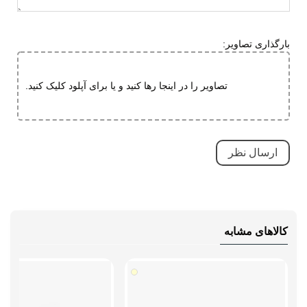
قابلیت جلوگیری از سر خوردن
کاهش فشارهای وارده
بارگذاری تصاویر:
ویژگی های
طبی
تخصصی
دارای پد محافظ
تصاویر را در اینجا رها کنید و یا برای آپلود کلیک کنید.
قابلیت تطبیق با فرم پا
مقاوم در برابر سایش
کاهش فشارهای وارده
بسیار بادوام و محکم
تنفسی (قابلیت گردش هوا)
سبک و راحت
کالاهای مشابه
ضد آب
ضد لغزش
نحوه بسته شدن
بند دیسکی