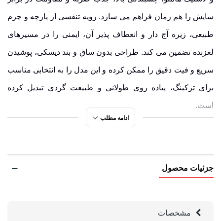
سایش را هم زمان فراهم می سازد. رویه تنفسی از
پارچه
و
چرم
طبیعی،
زیره
آج دار
و
انعطاف پذیر
آن، ایمنی را در مسیرهای
لغزنده تضمین می کند. طراحی بدون ساق و بند دیسکی، پوشیدن
سریع و فیت دقیق را ممکن کرده و این مدل را به انتخابی مناسب
برای ترکینگ، پیاده روی طولانی و طبیعت گردی تبدیل کرده
است.
ادامه مطلب
رنگ خاکستری تیره تنها یکی از رنگ های موجود کفش مدل
150631A محسوب می شود. برند هامتو این مدل را در رنگ
مشکی
و
خاکی روشن
نیز عرضه کرده است تا پاسخ گوی سلایق
جزئیات محصول
گوناگون باشد. هر رنگ، جلوه ای متفاوت از سبک و کاربرد را ارائه
می دهد. بررسی این رنگ ها نیز توصیه می شود، چرا که ممکن
مشخصات
است رنگی مناسب تر با نیاز یا سلیقه شخصی شما در میان آن ها